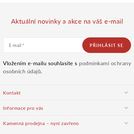
Moje objednávka
Aktuální novinky a akce na váš e-mail
E-mail
PŘIHLÁSIT SE
Vložením e-mailu souhlasíte s
podmínkami ochrany
osobních údajů
.
Z
Kontakt
á
objednavky@potulnysadar.cz
Informace pro vás
p
potulnysadar.cz
Jak nakupovat
Kamenná prodejna – nyní zavřeno
Prodejna