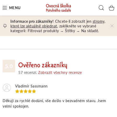
Přejít
Hled
na
obsah
Chcete-li zobrazit jen
stromy,
OVOCNÉ STROMY A KEŘE
které lze aktuálně objednat
, zaklikněte ve vybrané
kategorii: Filtrovat produkty → Štítky → Na skladě.
NÁŘADÍ A MATERIÁL
DÁRKY A DÁRKOVÉ POUKAZY
Ověřeno zákazníky
PORADENSTVÍ
5.0
57
recenzí.
Zobrazit všechny recenze
EXKURZE
Vladimír Sassmann
PRODEJNA
Děkuji za rychlé dodání, vše došlo v bezvadném stavu. Jsem
velmi spokojen.
Jak nakupovat
Prodejna
Hodnocení obchodu
Kontakt
Obchodní podmínky
Osobní údaje