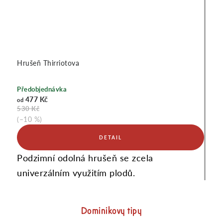
Hrušeň Thirriotova
Předobjednávka
477 Kč
od
530 Kč
(–10 %)
Podzimní odolná hrušeň se zcela
univerzálním využitím plodů.
Dominikovy tipy