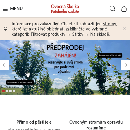
Přejít
Hled
na
obsah
Chcete-li zobrazit jen
stromy,
OVOCNÉ STROMY A KEŘE
které lze aktuálně objednat
, zaklikněte ve vybrané
kategorii: Filtrovat produkty → Štítky → Na skladě.
NÁŘADÍ A MATERIÁL
O
DÁRKY A DÁRKOVÉ POUKAZY
Předchozí
Ná
V
PORADENSTVÍ
EXKURZE
O
PRODEJNA
C
Jak nakupovat
Prodejna
Hodnocení obchodu
Přímo od pěstitele
Ovocným stromům opravdu
rozumíme
vše, co prodáváme, jsme sami
Kontakt
Obchodní podmínky
Osobní údaje