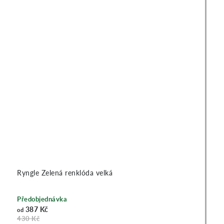
Ryngle Zelená renklóda velká
Předobjednávka
387 Kč
od
430 Kč