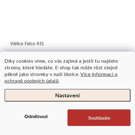
Vidlice Felco 431
Skladem
Díky cookies víme, co vás zajímá a jestli tu najdete
700 Kč
stromy, které hledáte. E-shop tak může růst stejně
pěkně jako stromky v naší školce.
Více informací o
ochraně osobních údajů
.
Ruční vidle pro snadné a efektivní sázení a
Nastavení
odstraňování plevele.
Odmítnout
Souhlasím