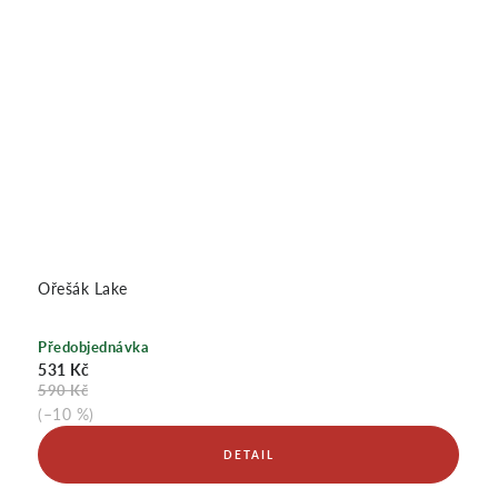
Ořešák Lake
Předobjednávka
531 Kč
590 Kč
(–10 %)