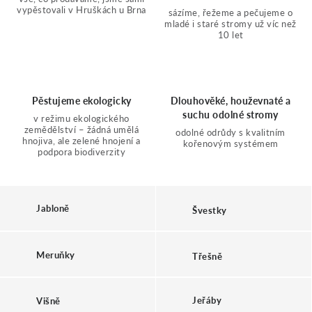
N
vypěstovali v Hruškách u Brna
sázíme, řežeme a pečujeme o
mladé i staré stromy už víc než
Moje objednávka
10 let
Á
Š
Pěstujeme ekologicky
Dlouhověké, houževnaté a
suchu odolné stromy
v režimu ekologického
zemědělství – žádná umělá
odolné odrůdy s kvalitním
hnojiva, ale zelené hnojení a
kořenovým systémem
K
podpora biodiverzity
O
Jabloně
Švestky
L
Meruňky
Třešně
K
Jeřáby
Višně