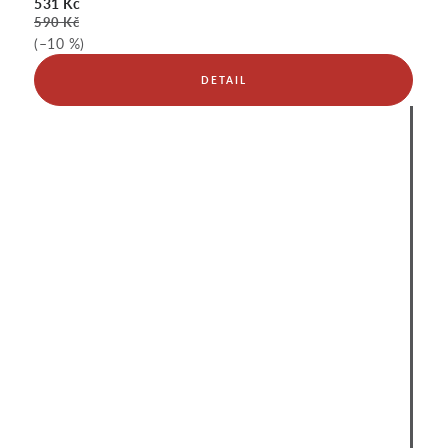
531 Kč
590 Kč
(–10 %)