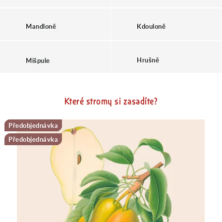
A
Kdouloně
Mandloně
D
Hrušně
Mišpule
O
Které stromy si zasadíte?
Předobjednávka
Předobjednávka
Předobjednávka
Předobjednávka
Předobjednávka
Předobjednávka
Předobjednávka
Novinka
Novinka
M
Předobjednávka
Předobjednávka
I
N