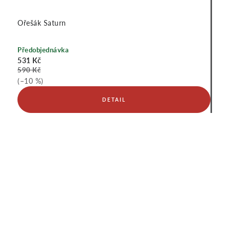
Ořešák Saturn
Předobjednávka
531 Kč
590 Kč
(–10 %)