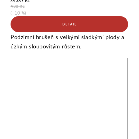
387 Kč
od
430 Kč
(–10 %)
Podzimní hrušeň s velkými sladkými plody a
úzkým sloupovitým růstem.