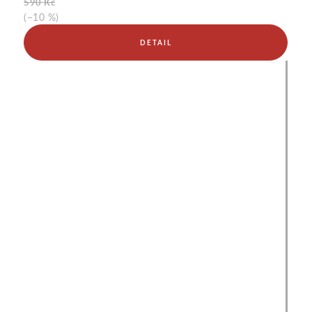
590 Kč
(–10 %)