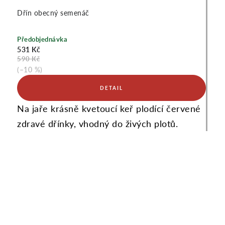
Dřín obecný semenáč
Předobjednávka
531 Kč
590 Kč
(–10 %)
Na jaře krásně kvetoucí keř plodící červené
zdravé dřínky, vhodný do živých plotů.