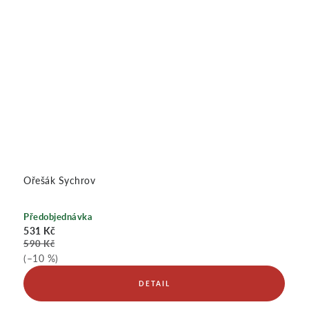
Ořešák Sychrov
Předobjednávka
531 Kč
590 Kč
(–10 %)