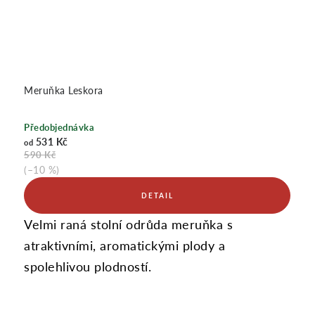
Meruňka Leskora
Předobjednávka
531 Kč
od
590 Kč
(–10 %)
Velmi raná stolní odrůda meruňka s
atraktivními, aromatickými plody a
spolehlivou plodností.