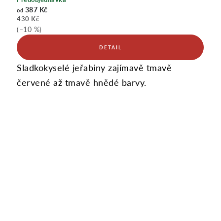
387 Kč
od
430 Kč
(–10 %)
Sladkokyselé jeřabiny zajímavě tmavě
červené až tmavě hnědé barvy.