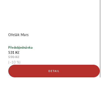
Ořešák Mars
Předobjednávka
531 Kč
590 Kč
(–10 %)