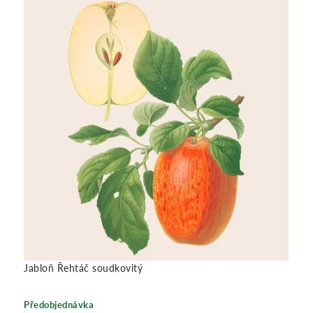
H
M
A
N
N
A
Jabloň Řehtáč soudkovitý
Předobjednávka