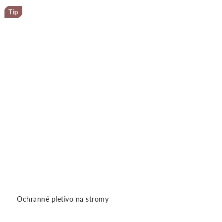
Tip
Tip
Tip
Tip
Tip
Tip
Tip
Tip
Tip
Ochranné pletivo na stromy