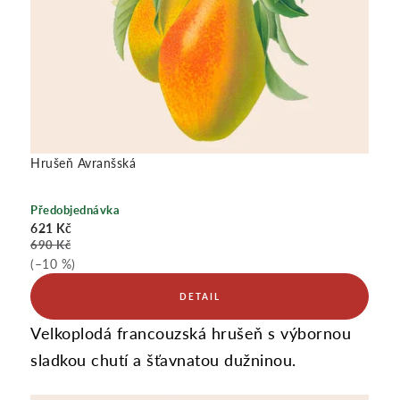
I
K
A
Hrušeň Avranšská
Předobjednávka
G
621 Kč
690 Kč
(–10 %)
R
Velkoplodá francouzská hrušeň s výbornou
O
sladkou chutí a šťavnatou dužninou.