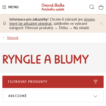
Přejít
Hled
na
obsah
Chcete-li zobrazit jen
stromy,
OVOCNÉ STROMY A KEŘE
které lze aktuálně objednat
, zaklikněte ve vybrané
kategorii: Filtrovat produkty → Štítky → Na skladě.
NÁŘADÍ A MATERIÁL
Slivoně
DÁRKY A DÁRKOVÉ POUKAZY
RYNGLE A BLUMY
PORADENSTVÍ
EXKURZE
PRODEJNA
FILTROVAT PRODUKTY
V
Ř
ABECEDNĚ
Jak nakupovat
Prodejna
Hodnocení obchodu
Kontakt
Obchodní podmínky
Osobní údaje