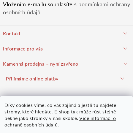
u
Vložením e-mailu souhlasíte s
podmínkami ochrany
osobních údajů
.
Z
Kontakt
á
objednavky@potulnysadar.cz
Informace pro vás
p
potulnysadar.cz
Jak nakupovat
Kamenná prodejna – nyní zavřeno
Prodejna
a
Podzimní prodej pravděpodobně zahájíme 23. října 2026
Přijímáme online platby
Hodnocení obchodu
Hrušky u Brna (okres Vyškov)
t
Kontakt
Mapy.com
Google mapy
Díky cookies víme, co vás zajímá a jestli tu najdete
Obchodní podmínky
í
Více informací
Nákupní košík
stromy, které hledáte. E-shop tak může růst stejně
Osobní údaje
pěkně jako stromky v naší školce.
Více informací o
ochraně osobních údajů
.
0
KS /
0 KČ
Moje objednávka