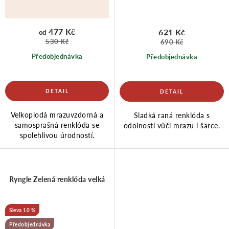
477 Kč
621 Kč
od
530 Kč
690 Kč
Předobjednávka
Předobjednávka
Velkoplodá mrazuvzdorná a
Sladká raná renklóda s
samosprašná renklóda se
odolností vůči mrazu i šarce.
spolehlivou úrodností.
Ryngle Zelená renklóda velká
10 %
Předobjednávka