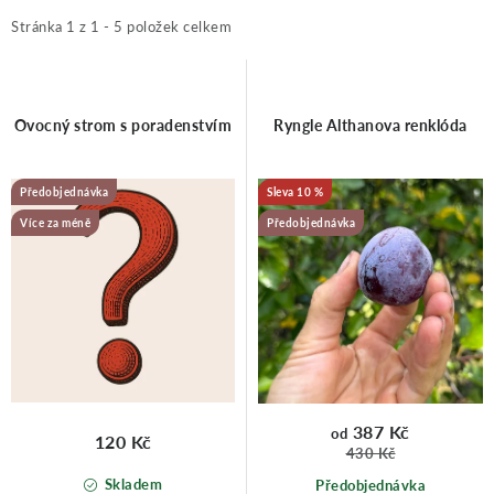
ý
a
Stránka
1
z
1
-
5
položek celkem
Moje objednávka
p
z
Ovocný strom s poradenstvím
Ryngle Althanova renklóda
i
e
Předobjednávka
10 %
s
n
Více za méně
Předobjednávka
p
í
r
p
o
r
387 Kč
od
120 Kč
430 Kč
d
o
Skladem
Předobjednávka