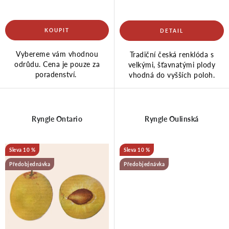
u
d
k
u
Vybereme vám vhodnou
Tradiční česká renklóda s
odrůdu. Cena je pouze za
velkými, šťavnatými plody
poradenství.
vhodná do vyšších poloh.
t
k
ů
t
Ryngle Ontario
Ryngle Oulinská
ů
10 %
10 %
Předobjednávka
Předobjednávka