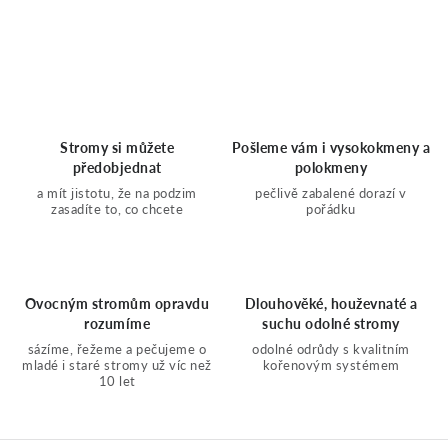
O
v
l
Stromy si můžete
Pošleme vám i vysokokmeny a
předobjednat
polokmeny
á
a mít jistotu, že na podzim
pečlivě zabalené dorazí v
zasadíte to, co chcete
pořádku
d
a
Ovocným stromům opravdu
Dlouhověké, houževnaté a
rozumíme
suchu odolné stromy
c
sázíme, řežeme a pečujeme o
odolné odrůdy s kvalitním
mladé i staré stromy už víc než
kořenovým systémem
í
10 let
p