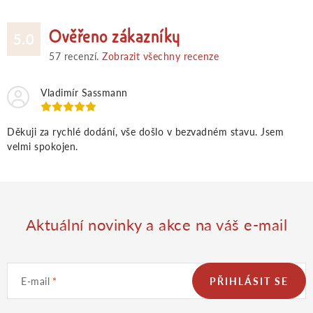
r
Ověřeno zákazníky
5.0
v
57
recenzí.
Zobrazit všechny recenze
k
Vladimír Sassmann
y
Děkuji za rychlé dodání, vše došlo v bezvadném stavu. Jsem
velmi spokojen.
v
ý
p
Aktuální novinky a akce na váš e-mail
i
E-mail
PŘIHLÁSIT SE
s