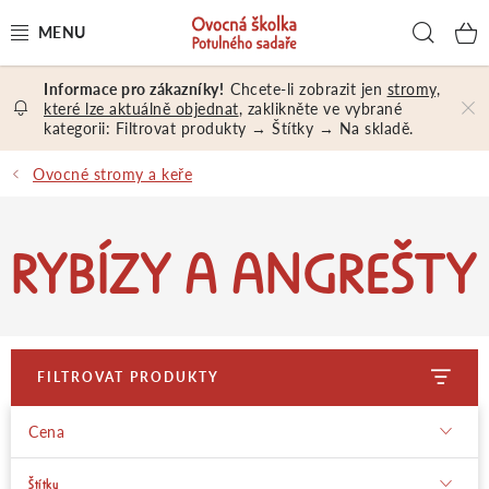
Přejít
Hled
na
obsah
Chcete-li zobrazit jen
stromy,
OVOCNÉ STROMY A KEŘE
které lze aktuálně objednat
, zaklikněte ve vybrané
kategorii: Filtrovat produkty → Štítky → Na skladě.
NÁŘADÍ A MATERIÁL
Ovocné stromy a keře
DÁRKY A DÁRKOVÉ POUKAZY
RYBÍZY A ANGREŠTY
PORADENSTVÍ
EXKURZE
PRODEJNA
FILTROVAT PRODUKTY
Cena
Jak nakupovat
Prodejna
Hodnocení obchodu
Štítky
Kontakt
Obchodní podmínky
Osobní údaje