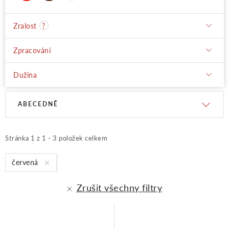
Zralost
?
Zpracování
Dužina
V
Ř
ABECEDNĚ
ý
a
Stránka
1
z
1
-
3
položek celkem
p
z
červená
Zrušit všechny filtry
i
e
s
n