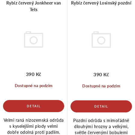
Rybíz červený Jonkheer van
Rybíz červený Losinský pozdní
Tets
p
í
r
p
o
r
d
o
390 Kč
390 Kč
u
d
Dostupné na podzim
Dostupné na podzim
k
u
Velmi raná nizozemská odrůda
Pozdní odrůda s mimořádně
t
k
s kyselejšími plody velmi
dlouhými hrozny a velkými,
dobře odolná proti padlím.
světle červenými bobulemi