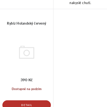
nakyslé chuti.
ů
t
ů
Rybíz Holandský červený
390 Kč
Dostupné na podzim