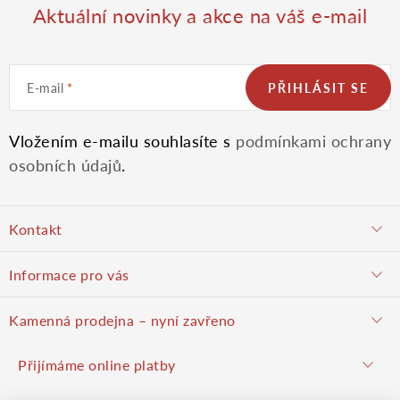
p
Aktuální novinky a akce na váš e-mail
i
E-mail
PŘIHLÁSIT SE
s
u
Vložením e-mailu souhlasíte s
podmínkami ochrany
osobních údajů
.
Z
Kontakt
á
objednavky@potulnysadar.cz
Informace pro vás
p
potulnysadar.cz
Jak nakupovat
Kamenná prodejna – nyní zavřeno
Prodejna
a
Podzimní prodej pravděpodobně zahájíme 23. října 2026
Přijímáme online platby
Hodnocení obchodu
Hrušky u Brna (okres Vyškov)