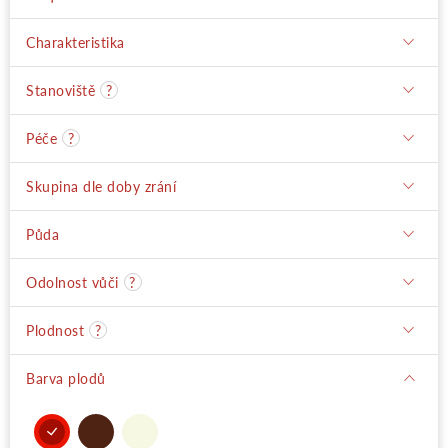
Moje objednávka
Charakteristika
Stanoviště
?
Péče
?
Skupina dle doby zrání
Půda
Odolnost vůči
?
Plodnost
?
Barva plodů