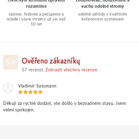
rozumíme
suchu odolné stromy
c
sázíme, řežeme a pečujeme o
odolné odrůdy s kvalitním
mladé i staré stromy už víc než
kořenovým systémem
í
10 let
p
r
Ověřeno zákazníky
5.0
v
57
recenzí.
Zobrazit všechny recenze
k
Vladimír Sassmann
y
Děkuji za rychlé dodání, vše došlo v bezvadném stavu. Jsem
velmi spokojen.
v
ý