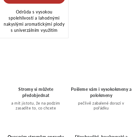
Odrůda s vysokou
spolehlivostí a lahodnými
nakyslými aromatickými plody
s univerzálním využitím
O
v
l
Stromy si můžete
Pošleme vám i vysokokmeny a
předobjednat
polokmeny
á
a mít jistotu, že na podzim
pečlivě zabalené dorazí v
zasadíte to, co chcete
pořádku
d
a
Ovocným stromům opravdu
Dlouhověké, houževnaté a