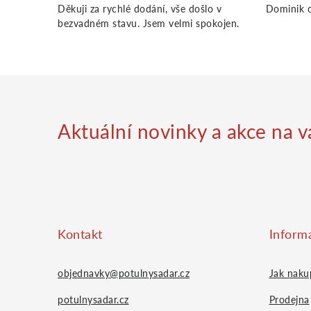
Děkuji za rychlé dodání, vše došlo v
Dominik o
bezvadném stavu. Jsem velmi spokojen.
Aktuální novinky a akce na v
Z
á
Kontakt
Inform
p
objednavky@potulnysadar.cz
Jak naku
potulnysadar.cz
Prodejna