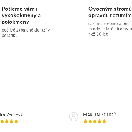
u
Pošleme vám i
Ovocným strom
vysokokmeny a
opravdu rozumí
polokmeny
sázíme, řežeme a peč
mladé i staré stromy u
pečlivě zabalené dorazí v
než 10 let
pořádku
tra Zechová
MARTIN SCHOŘ