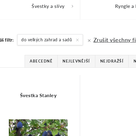
Švestky a slívy
Ryngle a
Zrušit všechny fi
do velkých zahrad a sadů
áš filtr:
Ř
ABECEDNĚ
NEJLEVNĚJŠÍ
NEJDRAŽŠÍ
a
V
Švestka Stanley
z
ý
e
p