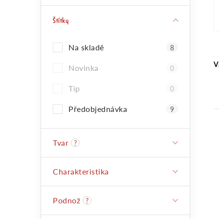
s
Štítky
t
Na skladě
8
r
V
Novinka
0
a
Tip
0
Předobjednávka
9
n
Tvar
?
n
Charakteristika
í
Podnož
?
p