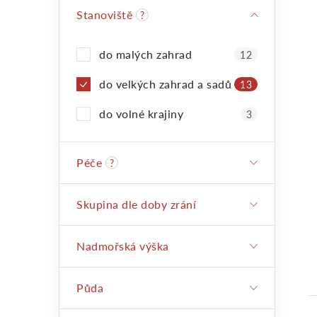
i
Stanoviště
?
a
do malých zahrad
12
n
do velkých zahrad a sadů
13
e
do volné krajiny
3
l
Péče
?
Skupina dle doby zrání
Nadmořská výška
Půda