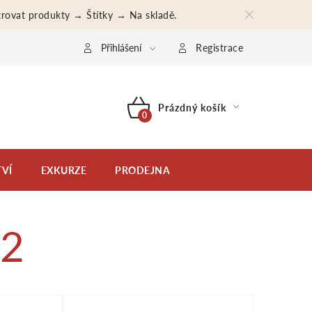
iltrovat produkty → Štítky → Na skladě.
bní údaje
Moje objednávka
Přihlášení
Registrace
Prázdný košík
NÁKUPNÍ
KOŠÍK
VÍ
EXKURZE
PRODEJNA
 2