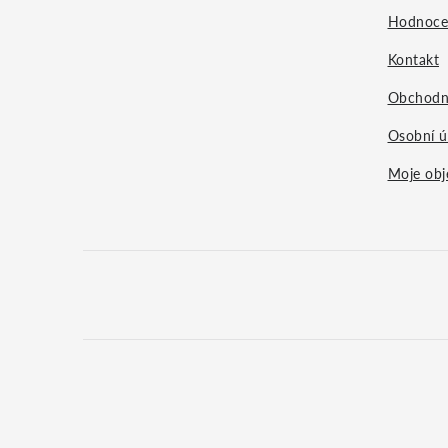
a
Hodnoce
Kontakt
t
Obchodn
í
Osobní ú
Moje obj