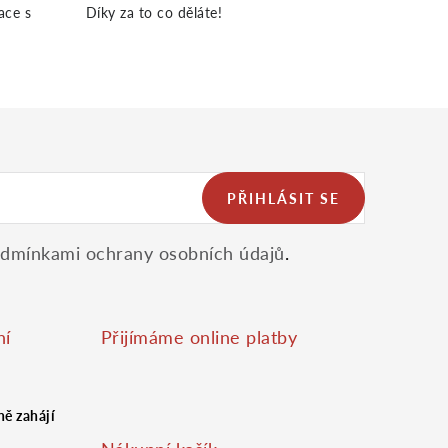
ace s
Díky za to co děláte!
PŘIHLÁSIT SE
dmínkami ochrany osobních údajů
.
ní
Přijímáme online platby
ě zahájí