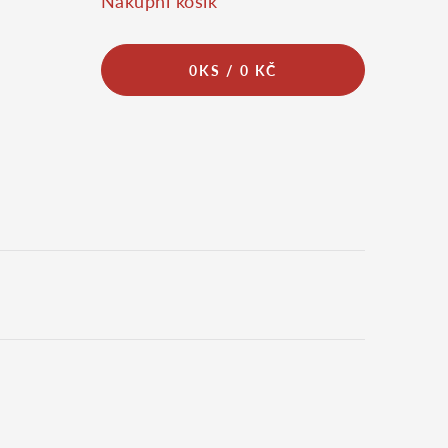
Nákupní košík
0
KS /
0 KČ