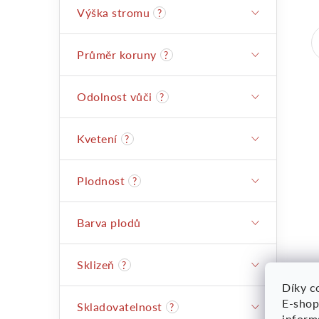
Výška stromu
?
Průměr koruny
?
Odolnost vůči
?
l
Kvetení
?
Plodnost
?
Barva plodů
Sklizeň
?
í
Díky co
E-shop
Skladovatelnost
?
inform