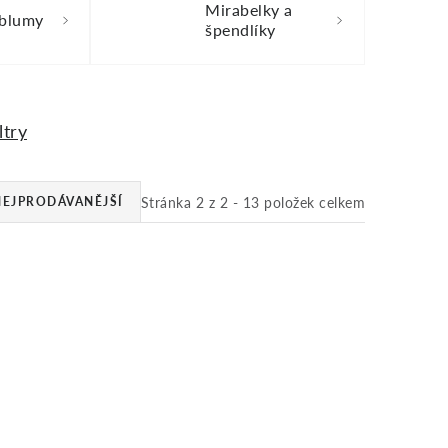
Mirabelky a
 blumy
špendlíky
ltry
Stránka
2
z
2
-
13
položek celkem
NEJPRODÁVANĚJŠÍ