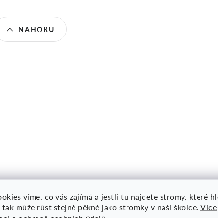
t
t
O
NAHORU
ů
ů
v
á
d
a
c
okies víme, co vás zajímá a jestli tu najdete stromy, které h
 tak může růst stejně pěkně jako stromky v naší školce.
Více
p
ací o ochraně osobních údajů
.