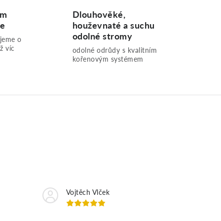
ům
Dlouhověké,
me
houževnaté a suchu
odolné stromy
ujeme o
ž víc
odolné odrůdy s kvalitním
kořenovým systémem
Vojtěch Vlček