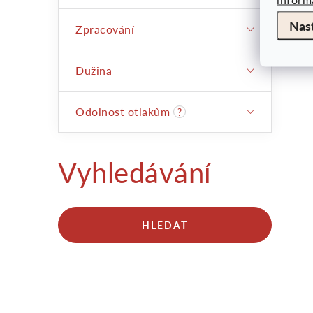
r
Nas
Zpracování
Dužina
Odolnost otlakům
?
Vyhledávání
HLEDAT
i