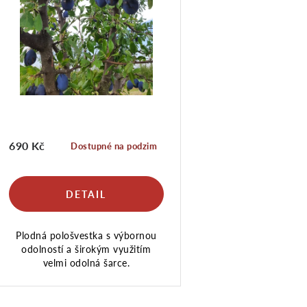
n
í
s
p
p
r
r
690 Kč
Dostupné na podzim
o
o
d
d
Plodná pološvestka s výbornou
u
u
odolností a širokým využitím
velmi odolná šarce.
k
k