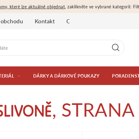
omy, které lze aktuálně objednat
, zaklikněte ve vybrané kategorii: F
 obchodu
Kontakt
Obchodní podmínky
Oso
TERIÁL
DÁRKY A DÁRKOVÉ POUKAZY
PORADENST
, STRANA
SLIVONĚ