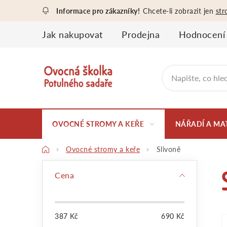
Přejít
Chcete-li zobrazit jen
str
na
obsah
Jak nakupovat
Prodejna
Hodnocení
OVOCNÉ STROMY A KEŘE
NÁŘADÍ A MA
Domů
Ovocné stromy a keře
Slivoně
P
Cena
o
387
Kč
690
Kč