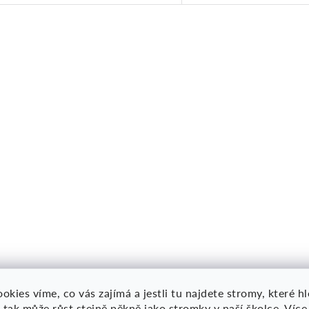
t
t
ů
ů
O
v
á
d
a
c
okies víme, co vás zajímá a jestli tu najdete stromy, které h
 tak může růst stejně pěkně jako stromky v naší školce.
Více