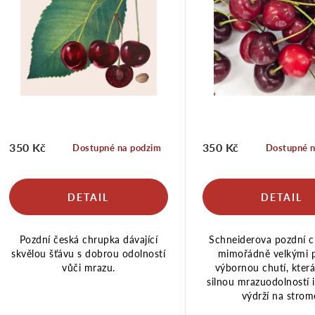
í
s
p
p
r
r
350 Kč
350 Kč
Dostupné na podzim
Dostupné n
o
o
d
d
Pozdní česká chrupka dávající
Schneiderova pozdní c
u
u
skvělou šťávu s dobrou odolností
mimořádně velkými p
vůči mrazu.
výbornou chutí, která
silnou mrazuodolností 
k
k
výdrží na strom