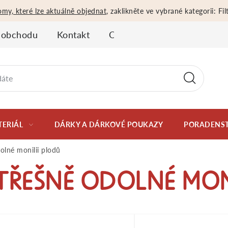
omy, které lze aktuálně objednat
, zaklikněte ve vybrané kategorii: F
 obchodu
Kontakt
Obchodní podmínky
Oso
TERIÁL
DÁRKY A DÁRKOVÉ POUKAZY
PORADENST
olné monilii plodů
TŘEŠNĚ ODOLNÉ MON