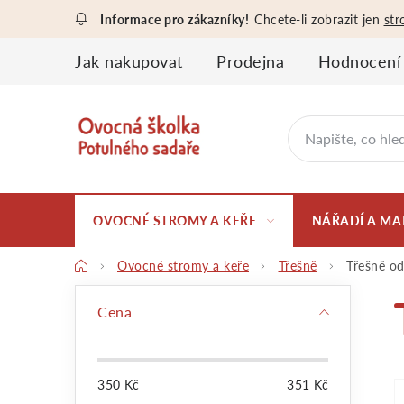
Přejít
Chcete-li zobrazit jen
str
na
obsah
Jak nakupovat
Prodejna
Hodnocení
OVOCNÉ STROMY A KEŘE
NÁŘADÍ A MA
Domů
Ovocné stromy a keře
Třešně
Třešně od
P
Cena
o
350
Kč
351
Kč