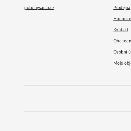
p
potulnysadar.cz
Prodejna
a
Hodnoce
Kontakt
t
Obchodn
í
Osobní ú
Moje obj