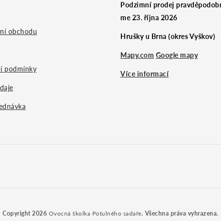
Podzimní prodej pravděpodobn
me 23. října 2026
ní obchodu
Hrušky u Brna (okres Vyškov)
Mapy.com
Google mapy
í podmínky
Více informací
daje
ednávka
Copyright 2026
Ovocná školka Potulného sadaře
. Všechna práva vyhrazena.