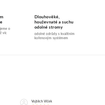
ům
Dlouhověké,
me
houževnaté a suchu
odolné stromy
ujeme o
ž víc
odolné odrůdy s kvalitním
kořenovým systémem
Vojtěch Vlček