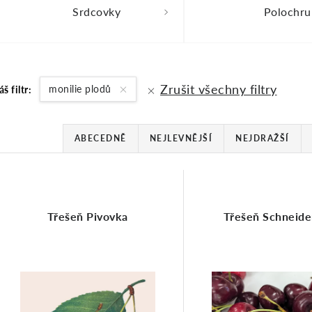
Srdcovky
Polochru
Zrušit všechny filtry
monilie plodů
áš filtr:
Ř
ABECEDNĚ
NEJLEVNĚJŠÍ
NEJDRAŽŠÍ
a
V
Třešeň Pivovka
z
Třešeň Schneide
ý
e
p
n