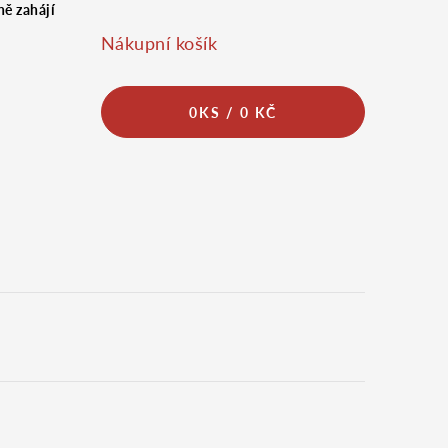
ě zahájí
Nákupní košík
0
KS /
0 KČ