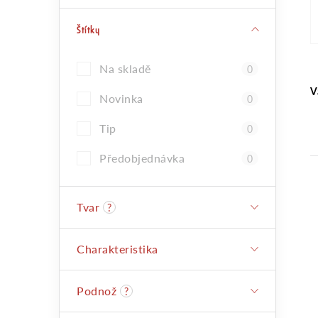
s
Štítky
t
Na skladě
0
r
V
Novinka
0
a
Tip
0
Předobjednávka
0
n
Tvar
?
n
Charakteristika
í
Podnož
?
p