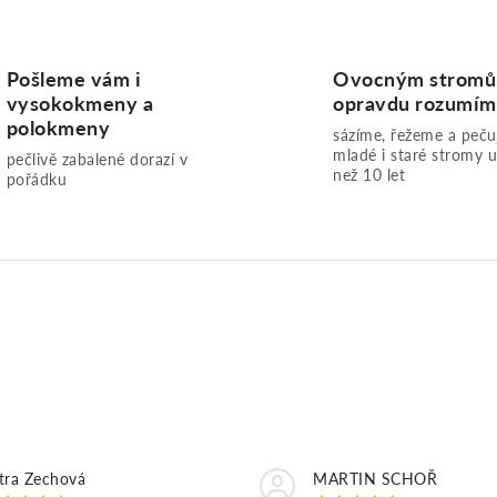
s
u
Pošleme vám i
Ovocným strom
vysokokmeny a
opravdu rozumí
polokmeny
sázíme, řežeme a peč
mladé i staré stromy u
pečlivě zabalené dorazí v
než 10 let
pořádku
tra Zechová
MARTIN SCHOŘ