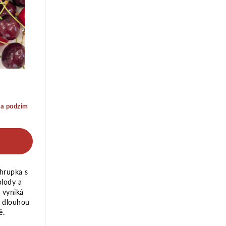
a podzim
hrupka s
lody a
 vyniká
i dlouhou
ě.