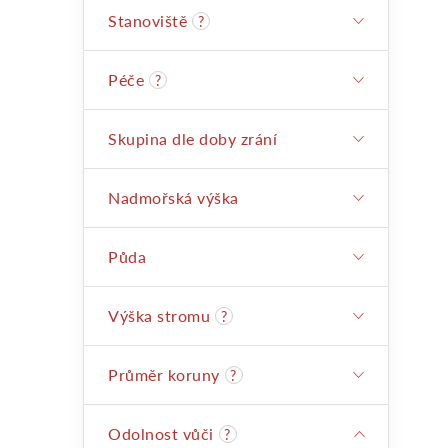
i
Stanoviště
?
a
Péče
?
n
Skupina dle doby zrání
e
Nadmořská výška
l
Půda
Výška stromu
?
Průměr koruny
?
Odolnost vůči
?