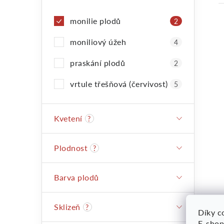
monilie plodů
2
moniliový úžeh
4
praskání plodů
2
vrtule třešňová (červivost)
5
l
Kvetení
?
Plodnost
?
Barva plodů
Sklizeň
?
í
Díky co
E-shop