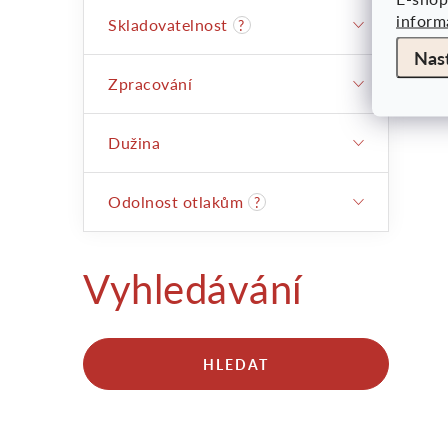
inform
Skladovatelnost
?
Nas
r
Zpracování
Dužina
Odolnost otlakům
?
Vyhledávání
HLEDAT
i