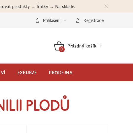
iltrovat produkty → Štítky → Na skladě.
bní údaje
Moje objednávka
Přihlášení
Registrace
Prázdný košík
NÁKUPNÍ
KOŠÍK
VÍ
EXKURZE
PRODEJNA
ILII PLODŮ