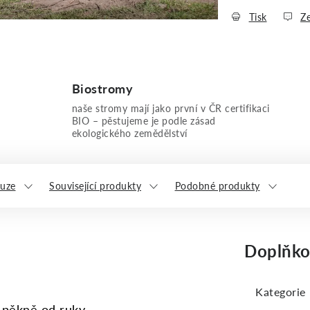
Tisk
Ze
Biostromy
naše stromy mají jako první v ČR certifikaci
BIO – pěstujeme je podle zásad
ekologického zemědělství
kuze
Související produkty
Podobné produkty
Doplňko
Kategorie
 pěkně od ruky.