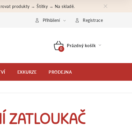
iltrovat produkty → Štítky → Na skladě.
bní údaje
Moje objednávka
Přihlášení
Registrace
Prázdný košík
NÁKUPNÍ
KOŠÍK
VÍ
EXKURZE
PRODEJNA
Í ZATLOUKAČ