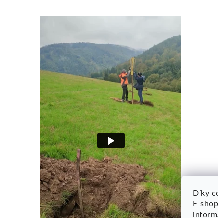
Díky co
E-shop
inform