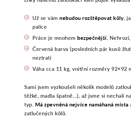
Už se vám
nebudou rozštěpovat kůly
, j
palice
Práce je mnohem
bezpečnější
. Nehrozí,
Červená barva (posledních pár kusů žlut
neztratí
Váha cca 11 kg, vnitřní rozměry 92×92
Sami jsem vyzkoušeli několik modelů zatlou
těžké, madla špatně…), až jsme si nechali n
typ.
Má zpevněná nejvíce namáhaná místa
a
zatlučených kůlů.