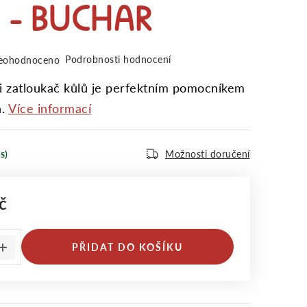
 – BUCHAR
Podrobnosti hodnocení
eohodnoceno
i zatloukač kůlů je perfektním pomocníkem
.
Více informací
s)
Možnosti doručení
č
:
PŘIDAT DO KOŠÍKU