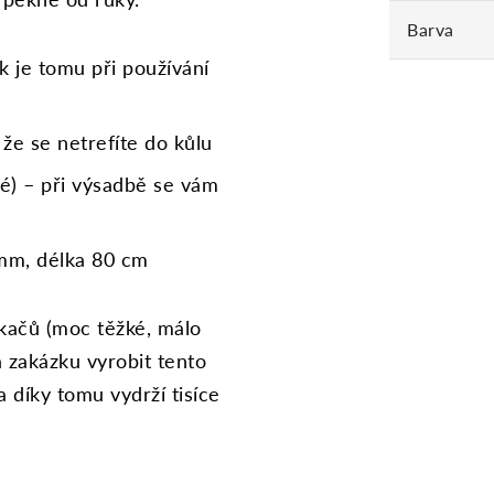
Barva
ak je tomu při používání
 že se netrefíte do kůlu
é) – při výsadbě se vám
 mm, délka 80 cm
kačů (moc těžké, málo
a zakázku vyrobit tento
 díky tomu vydrží tisíce