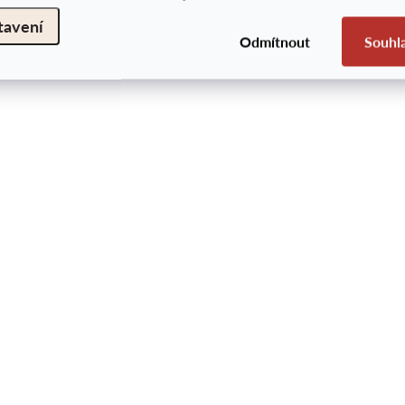
tavení
Odmítnout
Souhl