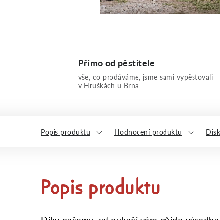
Přímo od pěstitele
vše, co prodáváme, jsme sami vypěstovali
v Hruškách u Brna
Popis produktu
Hodnocení produktu
Dis
Popis produktu
Díky našemu zatloukači vám půjde výsadba