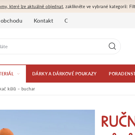
omy, které lze aktuálně objednat
, zaklikněte ve vybrané kategorii: F
 obchodu
Kontakt
Obchodní podmínky
Oso
TERIÁL
DÁRKY A DÁRKOVÉ POUKAZY
PORADENST
kač kůlů – buchar
RUČN