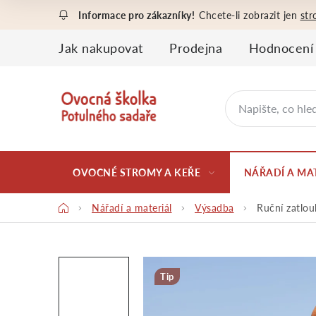
Přejít
Chcete-li zobrazit jen
str
na
obsah
Jak nakupovat
Prodejna
Hodnocení
OVOCNÉ STROMY A KEŘE
NÁŘADÍ A MA
Domů
Nářadí a materiál
Výsadba
Ruční zatlou
Tip