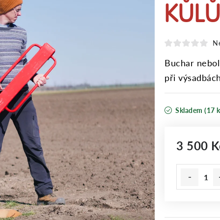
KŮLŮ
N
Buchar nebol
při výsadbách
Skladem
(17 k
3 500 K
Měrná cena