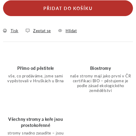
PŘIDAT DO KOŠÍKU
Tisk
Zeptat se
Hlídat
Přímo od pěstitele
Biostromy
vše, co prodáváme, jsme sami
naše stromy mají jako první v ČR
vypěstovali v Hruškách u Brna
certifikaci BIO – pěstujeme je
podle zásad ekologického
zemědělství
Všechny stromy a keře jsou
prostokořenné
stromy snadno zasadíte – jsou