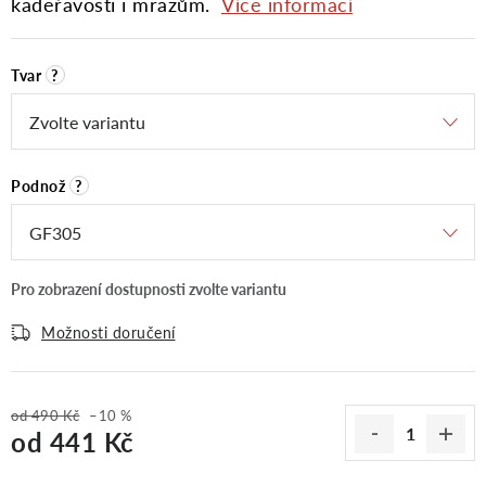
kadeřavosti i mrazům.
Více informací
Tvar
?
Podnož
?
Možnosti doručení
od 490 Kč
–10 %
od
441 Kč
Měrná cena: