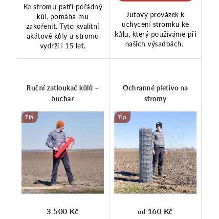
Ke stromu patří pořádný
Jutový provázek k
kůl, pomáhá mu
uchycení stromku ke
zakořenit. Tyto kvalitní
kůlu, který používáme při
akátové kůly u stromu
našich výsadbách.
vydrží i 15 let.
Ruční zatloukač kůlů –
Ochranné pletivo na
buchar
stromy
Tip
Tip
160 Kč
3 500 Kč
od