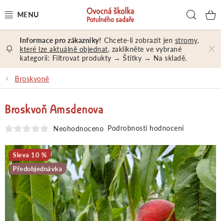
Přejít
Hled
na
obsah
Chcete-li zobrazit jen
stromy,
OVOCNÉ STROMY A KEŘE
které lze aktuálně objednat
, zaklikněte ve vybrané
kategorii: Filtrovat produkty → Štítky → Na skladě.
NÁŘADÍ A MATERIÁL
Broskvoně
DÁRKY A DÁRKOVÉ POUKAZY
Broskvoň Amsdenova
PORADENSTVÍ
Podrobnosti hodnocení
Neohodnoceno
EXKURZE
10 %
Předobjednávka
PRODEJNA
Jak nakupovat
Prodejna
Hodnocení obchodu
Kontakt
Obchodní podmínky
Osobní údaje