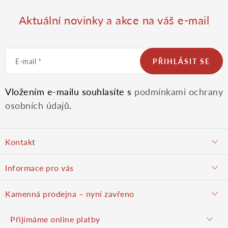
Aktuální novinky a akce na váš e-mail
E-mail
PŘIHLÁSIT SE
Vložením e-mailu souhlasíte s
podmínkami ochrany
osobních údajů
.
Z
Kontakt
á
objednavky@potulnysadar.cz
Informace pro vás
p
potulnysadar.cz
Jak nakupovat
Kamenná prodejna – nyní zavřeno
Prodejna
a
Podzimní prodej pravděpodobně zahájíme 23. října 2026
Přijímáme online platby
Hodnocení obchodu