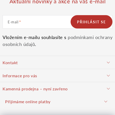
Aktuální novinky a akce na váš e-mail
E-mail
PŘIHLÁSIT SE
Vložením e-mailu souhlasíte s
podmínkami ochrany
osobních údajů
.
Z
Kontakt
á
objednavky@potulnysadar.cz
Informace pro vás
p
potulnysadar.cz
Jak nakupovat
Kamenná prodejna – nyní zavřeno
Prodejna
a
Podzimní prodej pravděpodobně zahájíme 23. října 2026
Přijímáme online platby
Hodnocení obchodu
Hrušky u Brna (okres Vyškov)
Kontakt