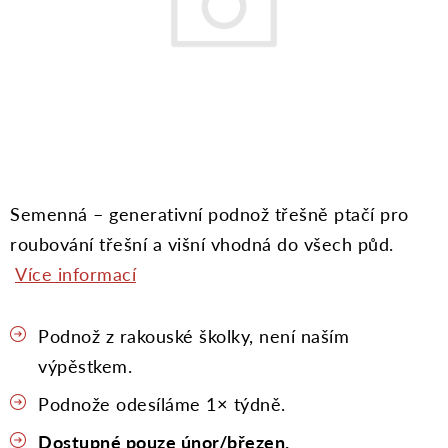
Moje objednávka
Semenná – generativní podnož třešně ptačí pro
roubování třešní a višní vhodná do všech půd.
Více informací
Podnož z rakouské školky, není naším
výpěstkem.
Podnože odesíláme 1× týdně.
Dostupné pouze únor/březen.