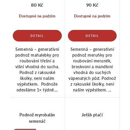
80 Kč
90 Kč
Dostupné na podzim
Dostupné na podzim
Semenná – generativní
Semenná – generativní
podnož mahalebky pro
podnož meruňky pro
roubování třešní a
roubování meruněk,
višní vhodná do sucha.
broskvoní a mandloní
Podnož z rakouské
vhodná do suchých
školky, není naším
vápenatých půd. Podnož
výpěstkem. Podnože
z rakouské školky, není
odesíláme 1× týdně....
naším výpěstkem. ...
Podnož myrobalán
Jeřáb ptačí
semenáč