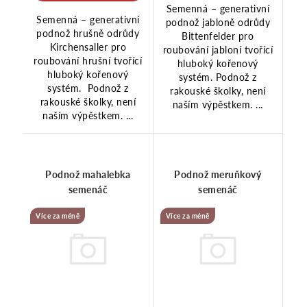
Semenná – generativní
Semenná – generativní
podnož jabloně odrůdy
podnož hrušně odrůdy
Bittenfelder pro
Kirchensaller pro
roubování jabloní tvořící
roubování hrušní tvořící
hluboký kořenový
hluboký kořenový
systém. Podnož z
systém. Podnož z
rakouské školky, není
rakouské školky, není
naším výpěstkem. ...
naším výpěstkem. ...
Podnož mahalebka
Podnož meruňkový
semenáč
semenáč
Více za méně
Více za méně