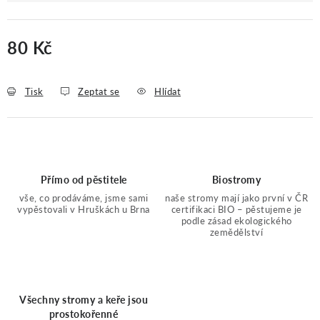
80 Kč
Měrná cena:
Tisk
Zeptat se
Hlídat
Přímo od pěstitele
Biostromy
vše, co prodáváme, jsme sami
naše stromy mají jako první v ČR
vypěstovali v Hruškách u Brna
certifikaci BIO – pěstujeme je
podle zásad ekologického
zemědělství
Všechny stromy a keře jsou
prostokořenné