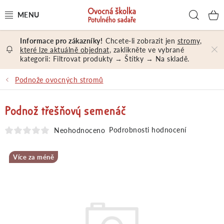
Přejít
Hled
na
obsah
Chcete-li zobrazit jen
stromy,
OVOCNÉ STROMY A KEŘE
které lze aktuálně objednat
, zaklikněte ve vybrané
kategorii: Filtrovat produkty → Štítky → Na skladě.
NÁŘADÍ A MATERIÁL
Podnože ovocných stromů
DÁRKY A DÁRKOVÉ POUKAZY
Podnož třešňový semenáč
PORADENSTVÍ
Podrobnosti hodnocení
Neohodnoceno
EXKURZE
Více za méně
PRODEJNA
Jak nakupovat
Prodejna
Hodnocení obchodu
Kontakt
Obchodní podmínky
Osobní údaje