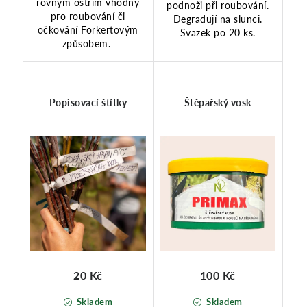
rovným ostřím vhodný
podnoži při roubování.
pro roubování či
Degradují na slunci.
očkování Forkertovým
Svazek po 20 ks.
způsobem.
Popisovací štítky
Štěpařský vosk
20 Kč
100 Kč
Skladem
Skladem