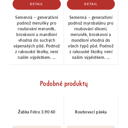
Semenná – generativní
Semenná – generativní
podnož meruňky pro
podnož myrobalánu pro
roubování meruněk,
roubování slivoní,
broskvoní a mandloní
meruněk, broskvoní a
vhodná do suchých
mandloní vhodná do
vápenatých půd. Podnož
všech typů půd. Podnož
z rakouské školky, není
z rakouské školky, není
naším výpěstkem. ...
naším výpěstkem. ...
Podobné produkty
Žabka Felco 3.90 60
Roubovací páska