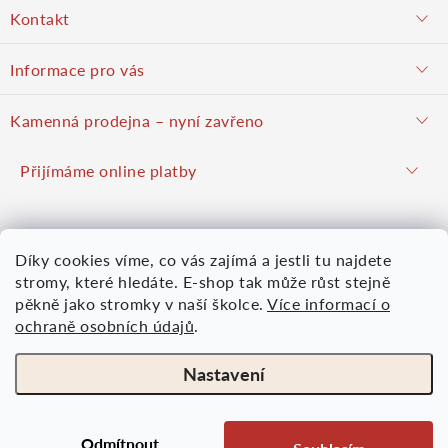
Kontakt
á
objednavky@potulnysadar.cz
Informace pro vás
p
potulnysadar.cz
Jak nakupovat
Kamenná prodejna – nyní zavřeno
Prodejna
a
Podzimní prodej pravděpodobně zahájíme 23. října 2026
Přijímáme online platby
Hodnocení obchodu
Hrušky u Brna (okres Vyškov)
t
Kontakt
Mapy.com
Google mapy
Díky cookies víme, co vás zajímá a jestli tu najdete
Obchodní podmínky
í
Více informací
Nákupní košík
stromy, které hledáte. E-shop tak může růst stejně
Osobní údaje
pěkně jako stromky v naší školce.
Více informací o
ochraně osobních údajů
.
0
KS /
0 KČ
Moje objednávka
Nastavení
Odmítnout