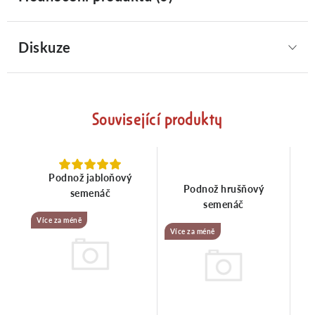
Diskuze
Související produkty
Podnož jabloňový
Podnož hrušňový
semenáč
semenáč
Více za méně
Více za méně