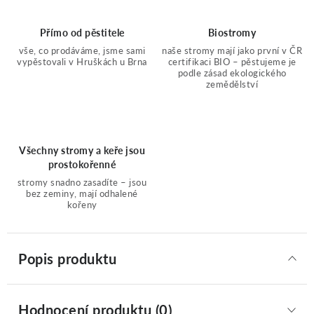
Přímo od pěstitele
Biostromy
vše, co prodáváme, jsme sami
naše stromy mají jako první v ČR
vypěstovali v Hruškách u Brna
certifikaci BIO – pěstujeme je
podle zásad ekologického
zemědělství
Všechny stromy a keře jsou
prostokořenné
stromy snadno zasadíte – jsou
bez zeminy, mají odhalené
kořeny
Popis produktu
Hodnocení produktu (0)