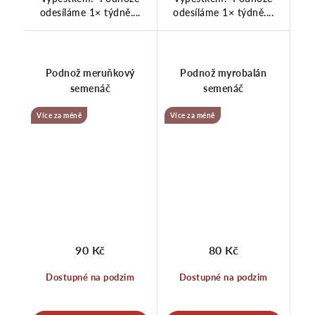
odesíláme 1× týdně....
odesíláme 1× týdně....
Podnož meruňkový
Podnož myrobalán
semenáč
semenáč
Více za méně
Více za méně
90 Kč
80 Kč
Dostupné na podzim
Dostupné na podzim