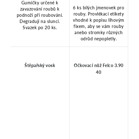
Gumičky určené k
6 ks bílých jmenovek pro
zavazování roubů k
rouby. Provlékací etikety
podnoži při roubování.
vhodné k popisu lihovým
Degradují na slunci.
fixem, aby se vám rouby
Svazek po 20 ks.
anebo stromky různých
odrůd nepopletly.
Štěpařský vosk
Očkovací nůž Felco 3.90
40