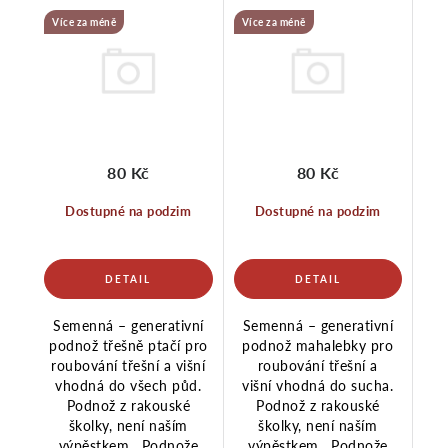
Více za méně
Více za méně
80 Kč
80 Kč
Dostupné na podzim
Dostupné na podzim
Semenná – generativní
Semenná – generativní
podnož třešně ptačí pro
podnož mahalebky pro
roubování třešní a višní
roubování třešní a
vhodná do všech půd.
višní vhodná do sucha.
Podnož z rakouské
Podnož z rakouské
školky, není naším
školky, není naším
výpěstkem. Podnože
výpěstkem. Podnože