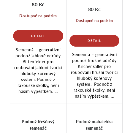
80 Kč
80 Kč
Dostupné na podzim
Dostupné na podzim
Semenná – generativní
Semenná – generativní
podnož jabloně odrůdy
podnož hrušně odrůdy
Bittenfelder pro
Kirchensaller pro
roubování jabloní tvořící
roubování hrušní tvořící
hluboký kořenový
hluboký kořenový
systém. Podnož z
systém. Podnož z
rakouské školky, není
rakouské školky, není
naším výpěstkem. ...
naším výpěstkem. ...
Podnož třešňový
Podnož mahalebka
semenáč
semenáč