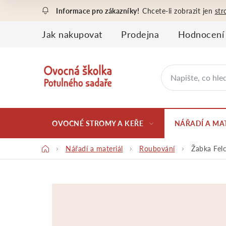
Přejít
Chcete-li zobrazit jen
str
na
obsah
Jak nakupovat
Prodejna
Hodnocení
OVOCNÉ STROMY A KEŘE
NÁŘADÍ A MA
Domů
Nářadí a materiál
Roubování
Žabka Fel