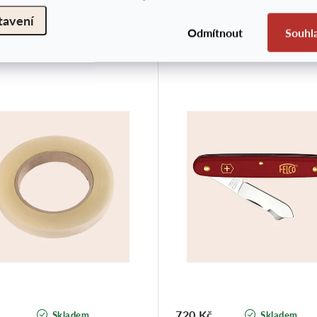
tavení
Odmítnout
Souhl
Roubovací páska
Očkovací nůž Felco 3.9
720 Kč
Skladem
Skladem