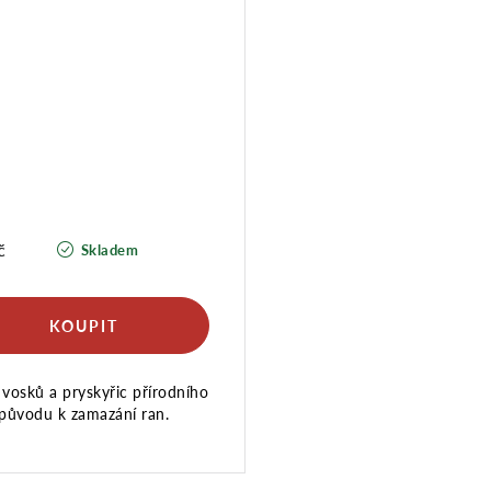
č
Skladem
vosků a pryskyřic přírodního
původu k zamazání ran.