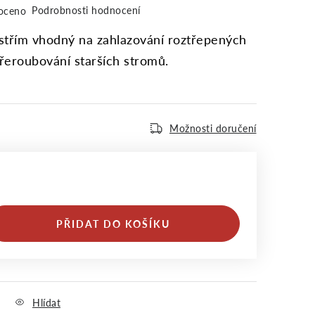
Podrobnosti hodnocení
oceno
třím vhodný na zahlazování roztřepených
řeroubování starších stromů.
Možnosti doručení
PŘIDAT DO KOŠÍKU
Hlídat