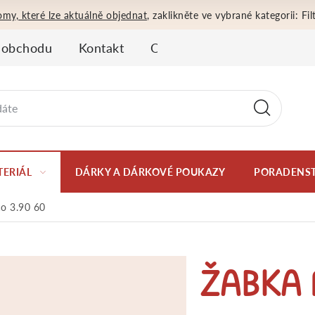
omy, které lze aktuálně objednat
, zaklikněte ve vybrané kategorii: F
 obchodu
Kontakt
Obchodní podmínky
Oso
TERIÁL
DÁRKY A DÁRKOVÉ POUKAZY
PORADENST
co 3.90 60
ŽABKA 