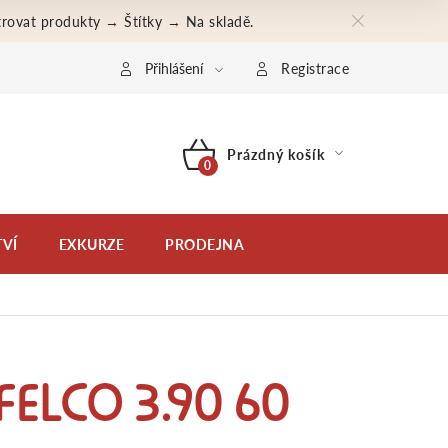
iltrovat produkty → Štítky → Na skladě.
bní údaje
Moje objednávka
Přihlášení
Registrace
Prázdný košík
NÁKUPNÍ
KOŠÍK
VÍ
EXKURZE
PRODEJNA
FELCO 3.90 60