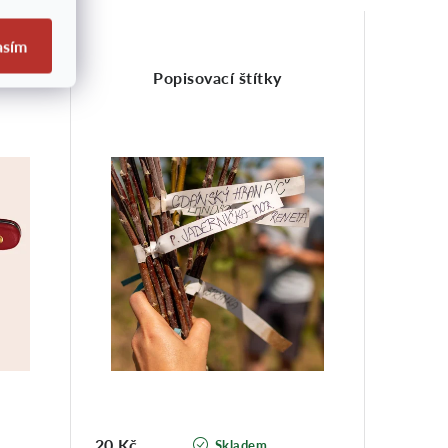
asím
0 40
Popisovací štítky
20 Kč
Skladem