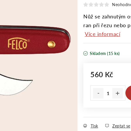
Neohodn
Nůž se zahnutým os
ran při řezu nebo p
Více informací
Skladem
(15 ks)
560 Kč
Měrná cena:
Tisk
Zeptat se