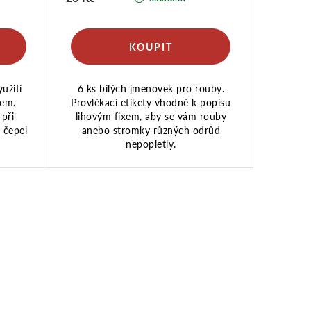
užití
6 ks bílých jmenovek pro rouby.
zem.
Provlékací etikety vhodné k popisu
při
lihovým fixem, aby se vám rouby
 čepel
anebo stromky různých odrůd
nepopletly.