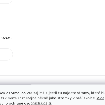
ložce.
okies víme, co vás zajímá a jestli tu najdete stromy, které h
Podobné produkty
 tak může růst stejně pěkně jako stromky v naší školce.
Více
ací o ochraně osobních údajů
.