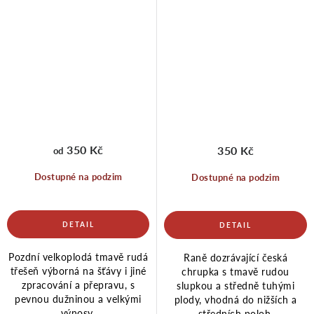
350 Kč
350 Kč
od
Dostupné na podzim
Dostupné na podzim
Pozdní velkoplodá tmavě rudá
Raně dozrávající česká
třešeň výborná na šťávy i jiné
chrupka s tmavě rudou
zpracování a přepravu, s
slupkou a středně tuhými
pevnou dužninou a velkými
plody, vhodná do nižších a
výnosy.
středních poloh.