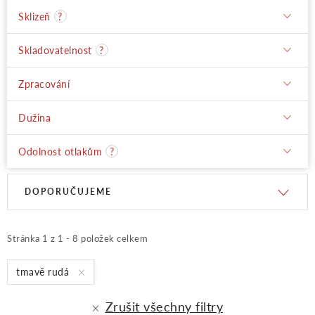
Sklizeň
?
Skladovatelnost
?
Zpracování
Dužina
Odolnost otlakům
?
V
Ř
DOPORUČUJEME
ý
a
Stránka
1
z
1
-
8
položek celkem
p
z
tmavě rudá
Zrušit všechny filtry