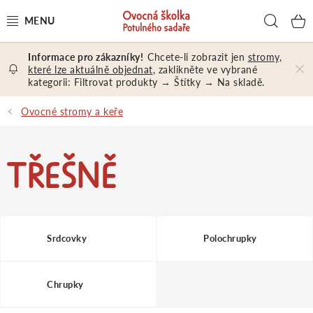
Přejít
Hled
na
obsah
Chcete-li zobrazit jen
stromy,
OVOCNÉ STROMY A KEŘE
které lze aktuálně objednat
, zaklikněte ve vybrané
kategorii: Filtrovat produkty → Štítky → Na skladě.
NÁŘADÍ A MATERIÁL
Ovocné stromy a keře
DÁRKY A DÁRKOVÉ POUKAZY
TŘEŠNĚ
PORADENSTVÍ
EXKURZE
Srdcovky
Polochrupky
PRODEJNA
Chrupky
Jak nakupovat
Prodejna
Hodnocení obchodu
Kontakt
Obchodní podmínky
Osobní údaje