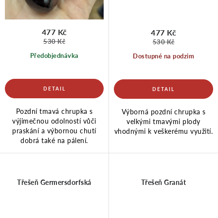
477 Kč
477 Kč
530 Kč
530 Kč
Předobjednávka
Dostupné na podzim
Pozdní tmavá chrupka s
Výborná pozdní chrupka s
výjimečnou odolností vůči
velkými tmavými plody
praskání a výbornou chutí
vhodnými k veškerému využití.
dobrá také na pálení.
Třešeň Germersdorfská
Třešeň Granát