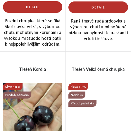
t
k
Pozdní chrupka, které se říká
Raná tmavě rudá srdcovka s
ů
t
Skořicovka velká, s výbornou
výbornou chutí a mimořádně
chutí, mohutnými korunami a
nízkou náchylností k praskání i
vysokou mrazuodolností patří
vrtuli třešňové.
ů
k nejspolehlivějším odrůdám.
Třešeň Kordia
Třešeň Velká černá chrupka
10 %
10 %
Předobjednávka
Novinka
Předobjednávka