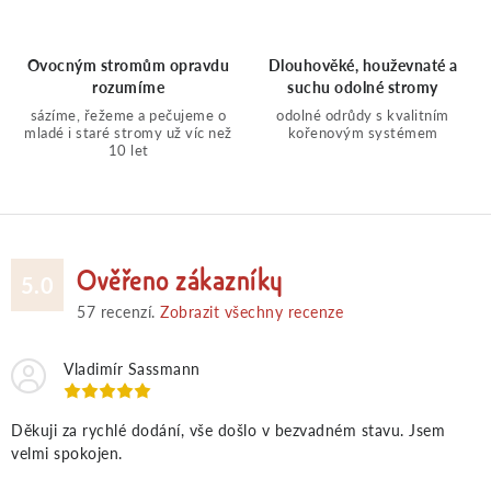
a
Ovocným stromům opravdu
Dlouhověké, houževnaté a
rozumíme
suchu odolné stromy
c
sázíme, řežeme a pečujeme o
odolné odrůdy s kvalitním
mladé i staré stromy už víc než
kořenovým systémem
í
10 let
p
r
Ověřeno zákazníky
5.0
v
57
recenzí.
Zobrazit všechny recenze
k
Vladimír Sassmann
y
Děkuji za rychlé dodání, vše došlo v bezvadném stavu. Jsem
velmi spokojen.
v