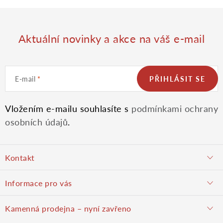
ý
p
Aktuální novinky a akce na váš e-mail
i
E-mail
PŘIHLÁSIT SE
s
u
Vložením e-mailu souhlasíte s
podmínkami ochrany
osobních údajů
.
Z
Kontakt
á
objednavky@potulnysadar.cz
Informace pro vás
p
potulnysadar.cz
Jak nakupovat
Kamenná prodejna – nyní zavřeno
Prodejna