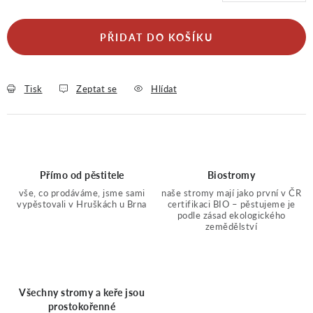
Měrná cena:
PŘIDAT DO KOŠÍKU
Tisk
Zeptat se
Hlídat
Přímo od pěstitele
Biostromy
vše, co prodáváme, jsme sami
naše stromy mají jako první v ČR
vypěstovali v Hruškách u Brna
certifikaci BIO – pěstujeme je
podle zásad ekologického
zemědělství
Všechny stromy a keře jsou
prostokořenné