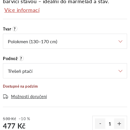
barvící šťávou – ideální do marmelád a šťáv.
Více informací
Tvar
?
Podnož
?
Dostupné na podzim
Možnosti doručení
530 Kč
–10 %
477 Kč