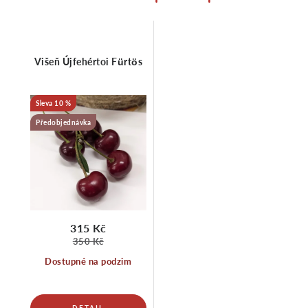
Višeň Újfehértoi Fürtös
10 %
Předobjednávka
315 Kč
350 Kč
Dostupné na podzim