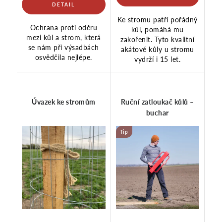
Ke stromu patří pořádný
Ochrana proti oděru
kůl, pomáhá mu
mezi kůl a strom, která
zakořenit. Tyto kvalitní
se nám při výsadbách
akátové kůly u stromu
osvědčila nejlépe.
vydrží i 15 let.
Úvazek ke stromům
Ruční zatloukač kůlů –
buchar
Tip