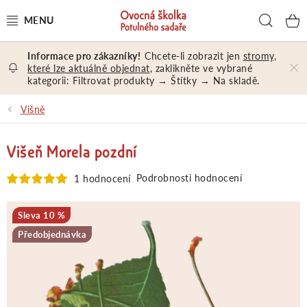
Přejít
Hled
na
obsah
Chcete-li zobrazit jen
stromy,
OVOCNÉ STROMY A KEŘE
které lze aktuálně objednat
, zaklikněte ve vybrané
kategorii: Filtrovat produkty → Štítky → Na skladě.
NÁŘADÍ A MATERIÁL
Višně
DÁRKY A DÁRKOVÉ POUKAZY
Višeň Morela pozdní
PORADENSTVÍ
Podrobnosti hodnocení
1 hodnocení
EXKURZE
10 %
Předobjednávka
PRODEJNA
Jak nakupovat
Prodejna
Hodnocení obchodu
Kontakt
Obchodní podmínky
Osobní údaje