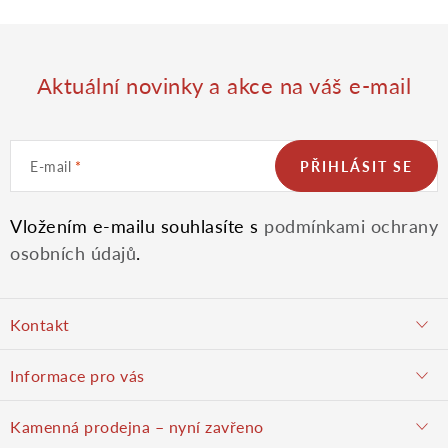
Aktuální novinky a akce na váš e-mail
E-mail
PŘIHLÁSIT SE
Vložením e-mailu souhlasíte s
podmínkami ochrany
osobních údajů
.
Z
Kontakt
á
objednavky@potulnysadar.cz
Informace pro vás
p
potulnysadar.cz
Jak nakupovat
Kamenná prodejna – nyní zavřeno