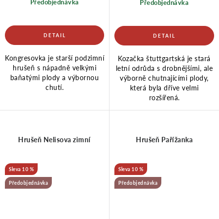
Předobjednávka
Předobjednávka
Kongresovka je starší podzimní
Kozačka štuttgartská je stará
hrušeň s nápadně velkými
letní odrůda s drobnějšími, ale
baňatými plody a výbornou
výborně chutnajícími plody,
chutí.
která byla dříve velmi
rozšířená.
Hrušeň Nelisova zimní
Hrušeň Pařížanka
10 %
10 %
Předobjednávka
Předobjednávka