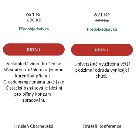
621 Kč
621 Kč
690 Kč
690 Kč
Předobjednávka
Předobjednávka
Velkoplodá zimní hrušeň se
Univerzálně využitelná větší
šťavnatou dužninou a jemnou
podzimní odrůda vynikající
kořenitou příchutí.
chuti.
Grosdemange známá také jako
Čistecká banánová je ideální
pro přímý konzum i
zpracování.
Hrušeň Charneuská
Hrušeň Konference