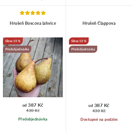
ů
Hrušeň Boscova lahvice
Hrušeň Clappova
10 %
10 %
Předobjednávka
Předobjednávka
387 Kč
387 Kč
od
od
430 Kč
430 Kč
Předobjednávka
Dostupné na podzim