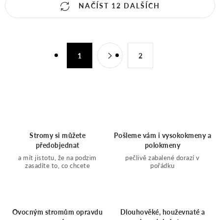
O
NAČÍST 12 DALŠÍCH
v
S
l
1
2
t
á
r
d
á
n
a
k
Stromy si můžete
Pošleme vám i vysokokmeny a
c
o
předobjednat
polokmeny
a mít jistotu, že na podzim
pečlivě zabalené dorazí v
í
v
zasadíte to, co chcete
pořádku
á
p
n
r
Ovocným stromům opravdu
Dlouhověké, houževnaté a
í