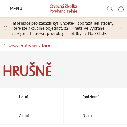
Přejít
Hled
na
obsah
Chcete-li zobrazit jen
stromy,
OVOCNÉ STROMY A KEŘE
které lze aktuálně objednat
, zaklikněte ve vybrané
kategorii: Filtrovat produkty → Štítky → Na skladě.
NÁŘADÍ A MATERIÁL
Ovocné stromy a keře
DÁRKY A DÁRKOVÉ POUKAZY
HRUŠNĚ
PORADENSTVÍ
EXKURZE
Letní
Podzimní
PRODEJNA
Zimní
Nashi
Jak nakupovat
Prodejna
Hodnocení obchodu
Kontakt
Obchodní podmínky
Osobní údaje