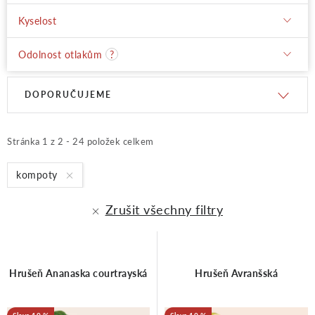
Kyselost
Odolnost otlakům
?
V
Ř
DOPORUČUJEME
ý
a
Stránka
1
z
2
-
24
položek celkem
p
z
kompoty
Zrušit všechny filtry
i
e
s
n
Hrušeň Ananaska courtrayská
Hrušeň Avranšská
p
í