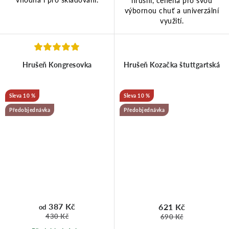
hrušní, ceněná pro svou
výbornou chuť a univerzální
využití.
Hrušeň Kongresovka
Hrušeň Kozačka štuttgartská
10 %
10 %
Předobjednávka
Předobjednávka
387 Kč
621 Kč
od
430 Kč
690 Kč