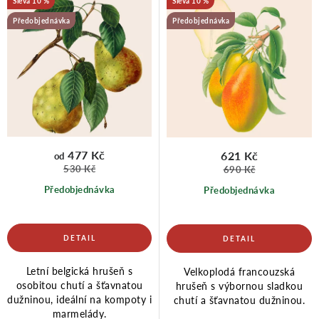
10 %
10 %
r
p
Předobjednávka
Předobjednávka
o
r
d
o
u
d
477 Kč
621 Kč
od
530 Kč
690 Kč
Předobjednávka
Předobjednávka
k
u
t
k
Letní belgická hrušeň s
Velkoplodá francouzská
ů
t
osobitou chutí a šťavnatou
hrušeň s výbornou sladkou
dužninou, ideální na kompoty i
chutí a šťavnatou dužninou.
marmelády.