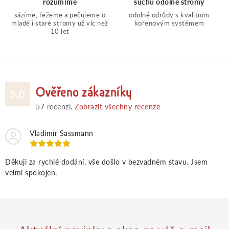
rozumíme
suchu odolné stromy
v
sázíme, řežeme a pečujeme o
odolné odrůdy s kvalitním
mladé i staré stromy už víc než
kořenovým systémem
10 let
k
y
v
Ověřeno zákazníky
5.0
57
recenzí.
Zobrazit všechny recenze
ý
Vladimír Sassmann
p
i
Děkuji za rychlé dodání, vše došlo v bezvadném stavu. Jsem
velmi spokojen.
s
u