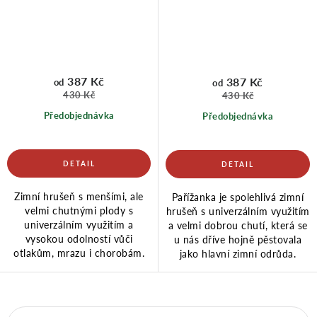
387 Kč
387 Kč
od
od
430 Kč
430 Kč
Předobjednávka
Předobjednávka
Zimní hrušeň s menšími, ale
Pařížanka je spolehlivá zimní
velmi chutnými plody s
hrušeň s univerzálním využitím
univerzálním využitím a
a velmi dobrou chutí, která se
vysokou odolností vůči
u nás dříve hojně pěstovala
otlakům, mrazu i chorobám.
jako hlavní zimní odrůda.