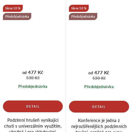
10 %
10 %
Předobjednávka
Předobjednávka
477 Kč
477 Kč
od
od
530 Kč
530 Kč
Předobjednávka
Předobjednávka
Podzimní hrušeň vynikající
Konference je jedna z
chuti s univerzálním využitím,
nejrozšířenějších podzimních
vhodná i pro skladování.