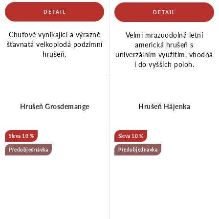
Chuťově vynikající a výrazně
Velmi mrazuodolná letní
šťavnatá velkoplodá podzimní
americká hrušeň s
hrušeň.
univerzálním využitím, vhodná
i do vyšších poloh.
Hrušeň Grosdemange
Hrušeň Hájenka
10 %
10 %
Předobjednávka
Předobjednávka