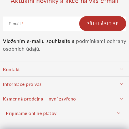
Aktuální novinky a akce na váš e-mail
E-mail
PŘIHLÁSIT SE
Vložením e-mailu souhlasíte s
podmínkami ochrany
osobních údajů
.
Z
Kontakt
á
objednavky@potulnysadar.cz
Informace pro vás
p
potulnysadar.cz
Jak nakupovat
Kamenná prodejna – nyní zavřeno
Prodejna
a
Podzimní prodej pravděpodobně zahájíme 23. října 2026
Přijímáme online platby
Hodnocení obchodu
Hrušky u Brna (okres Vyškov)
Kontakt