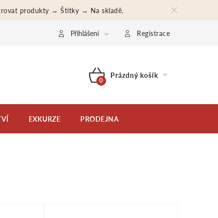
iltrovat produkty → Štítky → Na skladě.
bní údaje
Moje objednávka
Přihlášení
Registrace
Prázdný košík
NÁKUPNÍ
KOŠÍK
VÍ
EXKURZE
PRODEJNA