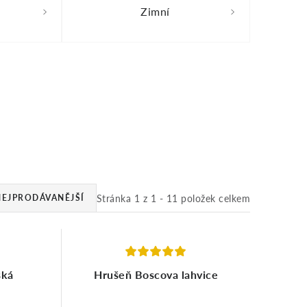
Zimní
Stránka
1
z
1
-
11
položek celkem
NEJPRODÁVANĚJŠÍ
ská
Hrušeň Boscova lahvice