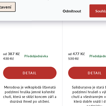
Předobjednávka
Předobjednávka
tavení
Odmítnout
Souhl
387 Kč
477 Kč
od
od
Předobjednávka
Předobjed
430 Kč
530 Kč
Merodova je velkoplodá šťavnatá
Salisburyova je stará 
podzimní hruška jemné kořenité
podzimní hrušeň s v
chuti, která se sklízí koncem září a
chutí a všestranným v
dozrává ihned po utržení.
která dobře snáší i d
podmínky.