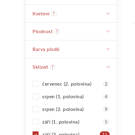
Kvetení
?
Plodnost
?
Barva plodů
Sklizeň
?
červenec (2. polovina)
2
srpen (1. polovina)
4
srpen (2. polovina)
9
září (1. polovina)
5
září (2. polovina)
11