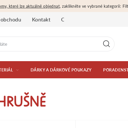
omy, které lze aktuálně objednat
, zaklikněte ve vybrané kategorii: F
 obchodu
Kontakt
Obchodní podmínky
Oso
TERIÁL
DÁRKY A DÁRKOVÉ POUKAZY
PORADENST
HRUŠNĚ