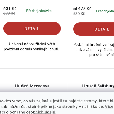
621 Kč
477 Kč
od
Předobjednávka
Předobjed
690 Kč
530 Kč
Univerzálně využitelná větší
Podzimní hrušeň vynikají
podzimní odrůda vynikající chuti.
univerzálním využitím,
pro skladování
Hrušeň Merodova
Hrušeň Salisbur
okies víme, co vás zajímá a jestli tu najdete stromy, které h
 tak může růst stejně pěkně jako stromky v naší školce.
Více
10 %
10 %
ací o ochraně osobních údajů
.