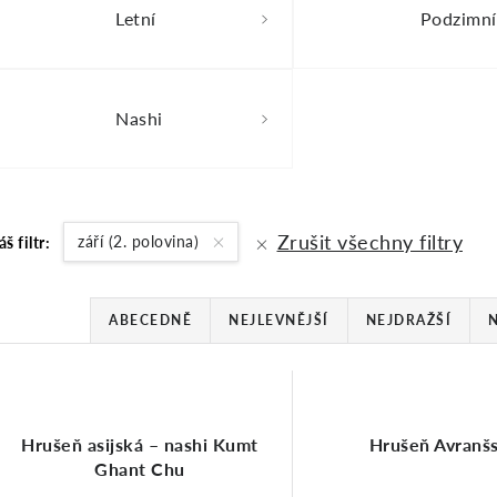
Letní
Podzimní
Nashi
Zrušit všechny filtry
září (2. polovina)
áš filtr:
Ř
ABECEDNĚ
NEJLEVNĚJŠÍ
NEJDRAŽŠÍ
a
V
Hrušeň asijská – nashi Kumt
z
Hrušeň Avranš
ý
Ghant Chu