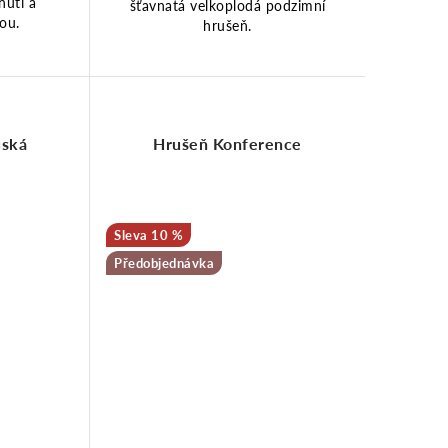
hutí a
šťavnatá velkoplodá podzimní
ou.
hrušeň.
uská
Hrušeň Konference
10 %
Předobjednávka