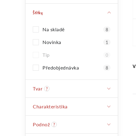
s
Štítky
t
Na skladě
8
r
Novinka
1
a
Tip
0
V
Předobjednávka
8
n
Tvar
?
n
Charakteristika
í
Podnož
?
p