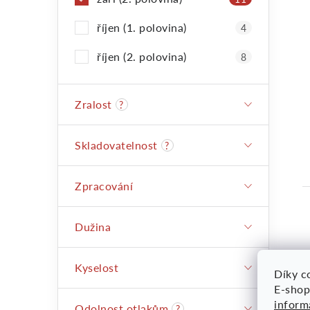
říjen (1. polovina)
4
říjen (2. polovina)
8
Zralost
?
Skladovatelnost
?
Zpracování
Dužina
Kyselost
Díky co
E-shop
inform
Odolnost otlakům
?