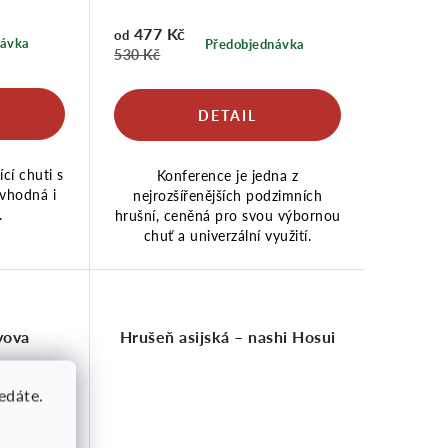
477 Kč
od
návka
Předobjednávka
530 Kč
cí chuti s
Konference je jedna z
 vhodná i
nejrozšířenějších podzimních
.
hrušní, ceněná pro svou výbornou
chuť a univerzální využití.
yova
Hrušeň asijská – nashi Hosui
ledáte.