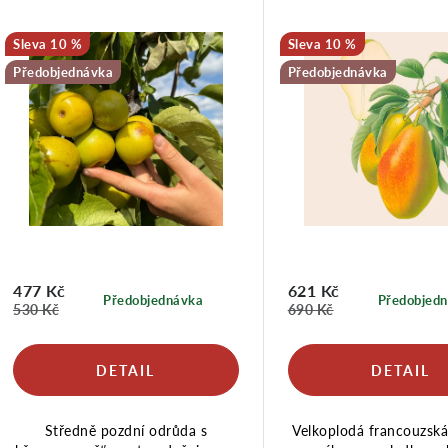
e
p
10 %
10 %
n
Předobjednávka
Předobjednávka
í
s
p
p
r
r
477 Kč
621 Kč
Předobjednávka
Předobjed
530 Kč
690 Kč
o
o
d
d
Středně pozdní odrůda s
Velkoplodá francouzská