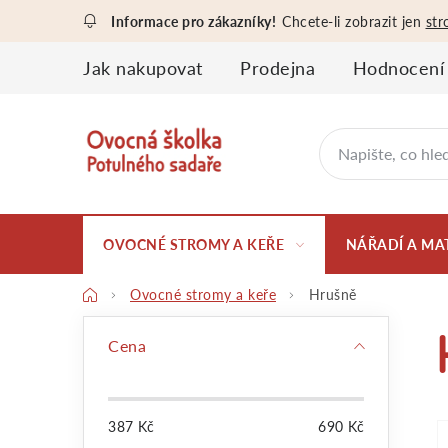
Přejít
Chcete-li zobrazit jen
str
na
obsah
Jak nakupovat
Prodejna
Hodnocení
OVOCNÉ STROMY A KEŘE
NÁŘADÍ A MA
Domů
Ovocné stromy a keře
Hrušně
P
Cena
o
387
Kč
690
Kč