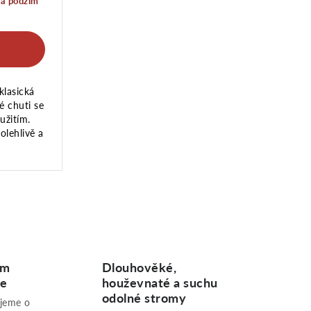
a podzim
klasická
é chuti se
užitím.
olehlivě a
ům
Dlouhověké,
me
houževnaté a suchu
odolné stromy
ujeme o