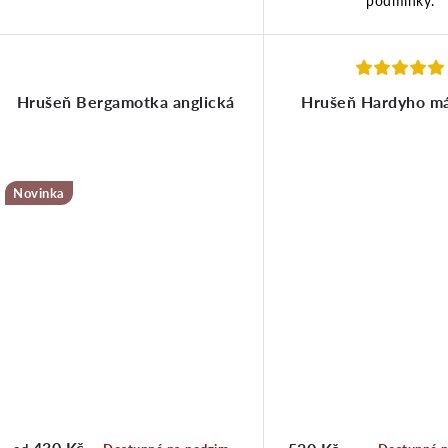
Hrušeň Bergamotka anglická
Hrušeň Hardyho má
Novinka
430 Kč