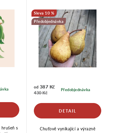
10 %
Předobjednávka
387 Kč
od
návka
Předobjednávka
430 Kč
 hrušeň s
Chuťově vynikající a výrazně