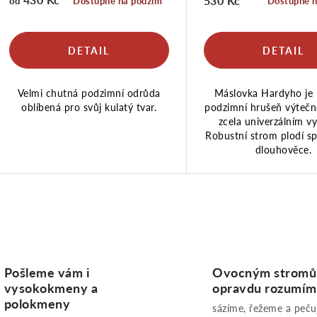
530 Kč
Dostupné na podzim
Dostupné n
od
Velmi chutná podzimní odrůda
Máslovka Hardyho je 
oblíbená pro svůj kulatý tvar.
podzimní hrušeň výtečn
zcela univerzálním vy
Robustní strom plodí sp
dlouhověce.
O
v
Pošleme vám i
Ovocným strom
vysokokmeny a
opravdu rozumí
polokmeny
sázíme, řežeme a peč