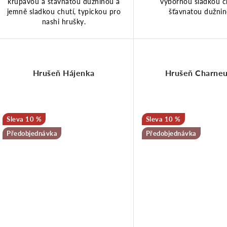
u
u
křupavou a šťavnatou dužninou a
výbornou sladkou c
jemně sladkou chutí, typickou pro
šťavnatou dužnin
nashi hrušky.
k
k
t
t
Hrušeň Hájenka
Hrušeň Charne
ů
ů
10 %
10 %
Předobjednávka
Předobjednávka