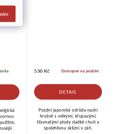
asím
530 Kč
návka
Dostupné na podzim
Pozdní japonská odrůda nashi
belgická
hrušně s velkými, křupavými,
ýbornou
šťavnatými plody sladké chuti a
yužitím,
spolehlivou sklizní v září.
rsnější