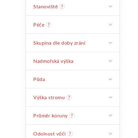
Stanoviště
?
a
i
Péče
?
n
Skupina dle doby zrání
e
Nadmořská výška
l
Půda
Výška stromu
?
Průměr koruny
?
Odolnost vůči
?