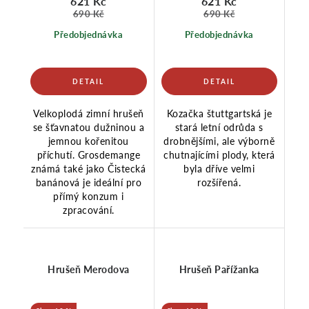
621 Kč
621 Kč
690 Kč
690 Kč
Předobjednávka
Předobjednávka
Velkoplodá zimní hrušeň
Kozačka štuttgartská je
se šťavnatou dužninou a
stará letní odrůda s
jemnou kořenitou
drobnějšími, ale výborně
příchutí. Grosdemange
chutnajícími plody, která
známá také jako Čistecká
byla dříve velmi
banánová je ideální pro
rozšířená.
přímý konzum i
zpracování.
Hrušeň Merodova
Hrušeň Pařížanka