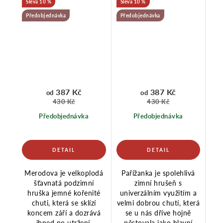
10 %
10 %
Předobjednávka
Předobjednávka
387 Kč
387 Kč
od
od
430 Kč
430 Kč
Předobjednávka
Předobjednávka
Merodova je velkoplodá
Pařížanka je spolehlivá
šťavnatá podzimní
zimní hrušeň s
hruška jemné kořenité
univerzálním využitím a
chuti, která se sklízí
velmi dobrou chutí, která
koncem září a dozrává
se u nás dříve hojně
ihned po utržení.
pěstovala jako hlavní