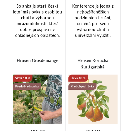
Solanka je stará česká
Konference je jedna z
letní máslovka s osobitou
nejrozšířenějších
chutí a výbornou
podzimních hrušní,
mrazuodolností, která
ceněná pro svou
dobře prospívá i v
výbornou chuť a
chladnějších oblastech.
univerzální využití.
Hrušeň Grosdemange
Hrušeň Kozačka
štuttgartská
10 %
10 %
Předobjednávka
Předobjednávka