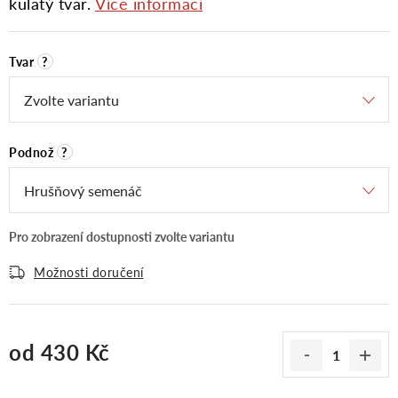
kulatý tvar.
Více informací
Tvar
?
Podnož
?
Možnosti doručení
od
430 Kč
Měrná cena: