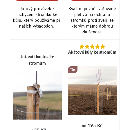
Jutový provázek k
Kvalitní pevné svařované
uchycení stromku ke
pletivo na ochranu
kůlu, který používáme při
stromků proti zvěři, se
našich výsadbách.
kterým máme dobrou
zkušenost.
Akátové kůly ke stromům
Jutová tkanina ke
stromům
Tip
195 Kč
od
25 Kč