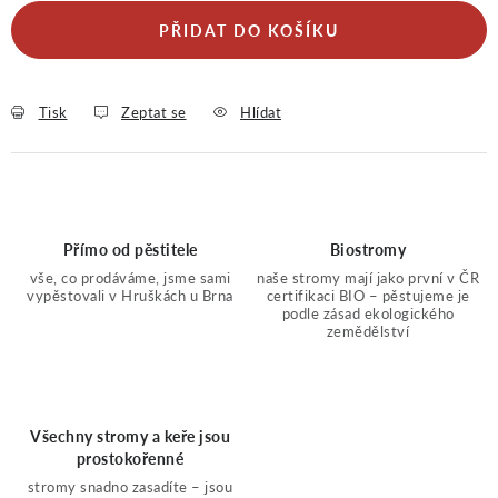
PŘIDAT DO KOŠÍKU
Tisk
Zeptat se
Hlídat
Přímo od pěstitele
Biostromy
vše, co prodáváme, jsme sami
naše stromy mají jako první v ČR
vypěstovali v Hruškách u Brna
certifikaci BIO – pěstujeme je
podle zásad ekologického
zemědělství
Všechny stromy a keře jsou
prostokořenné
stromy snadno zasadíte – jsou