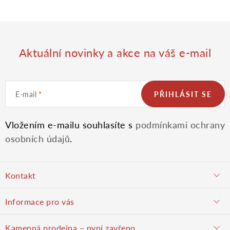
Aktuální novinky a akce na váš e-mail
E-mail
PŘIHLÁSIT SE
Vložením e-mailu souhlasíte s
podmínkami ochrany
osobních údajů
.
Z
Kontakt
á
objednavky@potulnysadar.cz
Informace pro vás
p
potulnysadar.cz
Jak nakupovat
Kamenná prodejna – nyní zavřeno