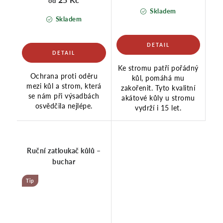
od
Skladem
Skladem
Ke stromu patří pořádný
Ochrana proti oděru
kůl, pomáhá mu
mezi kůl a strom, která
zakořenit. Tyto kvalitní
se nám při výsadbách
akátové kůly u stromu
osvědčila nejlépe.
vydrží i 15 let.
Ruční zatloukač kůlů –
buchar
Tip