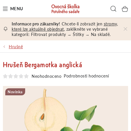
Přejít
Hled
na
obsah
Chcete-li zobrazit jen
stromy,
OVOCNÉ STROMY A KEŘE
které lze aktuálně objednat
, zaklikněte ve vybrané
kategorii: Filtrovat produkty → Štítky → Na skladě.
NÁŘADÍ A MATERIÁL
Hrušně
DÁRKY A DÁRKOVÉ POUKAZY
Hrušeň Bergamotka anglická
PORADENSTVÍ
Podrobnosti hodnocení
Neohodnoceno
EXKURZE
Novinka
PRODEJNA
Jak nakupovat
Prodejna
Hodnocení obchodu
Kontakt
Obchodní podmínky
Osobní údaje