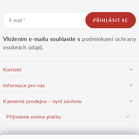
i
E-mail
PŘIHLÁSIT SE
s
u
Vložením e-mailu souhlasíte s
podmínkami ochrany
osobních údajů
.
Z
Kontakt
á
objednavky@potulnysadar.cz
Informace pro vás
p
potulnysadar.cz
Jak nakupovat
Kamenná prodejna – nyní zavřeno
Prodejna
a
Podzimní prodej pravděpodobně zahájíme 23. října 2026
Přijímáme online platby
Hodnocení obchodu
Hrušky u Brna (okres Vyškov)
t
Kontakt
Mapy.com
Google mapy