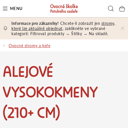
Přejít
Hled
na
obsah
Chcete-li zobrazit jen
stromy,
OVOCNÉ STROMY A KEŘE
které lze aktuálně objednat
, zaklikněte ve vybrané
kategorii: Filtrovat produkty → Štítky → Na skladě.
NÁŘADÍ A MATERIÁL
Ovocné stromy a keře
DÁRKY A DÁRKOVÉ POUKAZY
ALEJOVÉ
PORADENSTVÍ
EXKURZE
VYSOKOKMENY
PRODEJNA
(210+ CM)
Jak nakupovat
Prodejna
Hodnocení obchodu
Kontakt
Obchodní podmínky
Osobní údaje