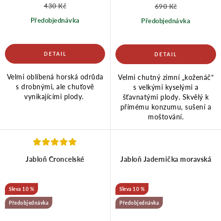
430 Kč
690 Kč
Předobjednávka
Předobjednávka
Velmi oblíbená horská odrůda
Velmi chutný zimní „koženáč“
s drobnými, ale chuťově
s velkými kyselými a
vynikajícími plody.
šťavnatými plody. Skvělý k
přímému konzumu, sušení a
moštování.
Jabloň Croncelské
Jabloň Jadernička moravská
10 %
10 %
Předobjednávka
Předobjednávka