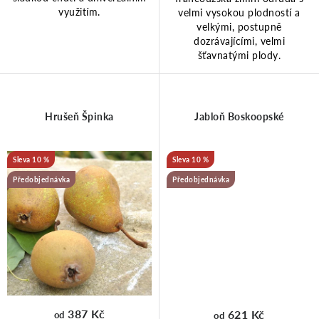
ů
t
využitím.
velmi vysokou plodností a
velkými, postupně
ů
dozrávajícími, velmi
šťavnatými plody.
Hrušeň Špinka
Jabloň Boskoopské
10 %
10 %
Předobjednávka
Předobjednávka
387 Kč
621 Kč
od
od