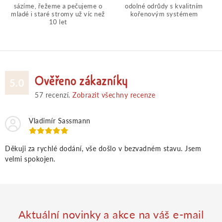
c
sázíme, řežeme a pečujeme o
odolné odrůdy s kvalitním
mladé i staré stromy už víc než
kořenovým systémem
í
10 let
p
r
Ověřeno zákazníky
5.0
v
57
recenzí.
Zobrazit všechny recenze
k
Vladimír Sassmann
y
Děkuji za rychlé dodání, vše došlo v bezvadném stavu. Jsem
velmi spokojen.
v
ý
p
Aktuální novinky a akce na váš e-mail