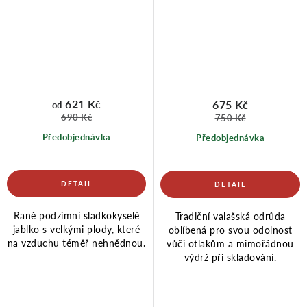
621 Kč
675 Kč
od
690 Kč
750 Kč
Předobjednávka
Předobjednávka
Raně podzimní sladkokyselé
Tradiční valašská odrůda
jablko s velkými plody, které
oblíbená pro svou odolnost
na vzduchu téměř nehnědnou.
vůči otlakům a mimořádnou
výdrž při skladování.