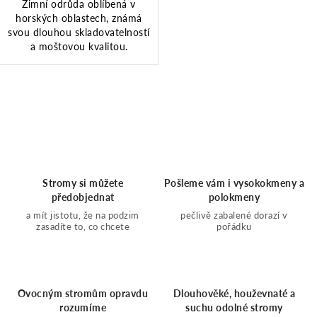
Zimní odrůda oblíbená v
horských oblastech, známá
svou dlouhou skladovatelností
a moštovou kvalitou.
O
v
l
Stromy si můžete
Pošleme vám i vysokokmeny a
předobjednat
polokmeny
á
a mít jistotu, že na podzim
pečlivě zabalené dorazí v
zasadíte to, co chcete
pořádku
d
a
Ovocným stromům opravdu
Dlouhověké, houževnaté a
rozumíme
suchu odolné stromy