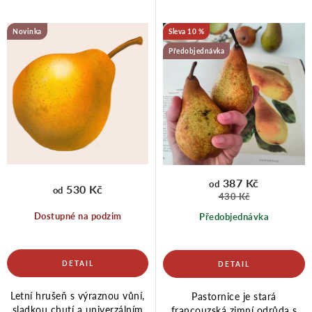
p
í
Novinka
10 %
r
p
Předobjednávka
o
r
d
o
u
d
387 Kč
od
530 Kč
od
430 Kč
Dostupné na podzim
Předobjednávka
k
u
t
k
Letní hrušeň s výraznou vůní,
Pastornice je stará
sladkou chutí a univerzálním
francouzská zimní odrůda s