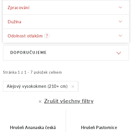
Zpracování
Dužina
Odolnost otlakům
?
V
Ř
DOPORUČUJEME
ý
a
Stránka
1
z
1
-
7
položek celkem
p
z
Alejový vysokokmen (210+ cm)
Zrušit všechny filtry
i
e
s
n
Hrušeň Ananaska česká
Hrušeň Pastornice