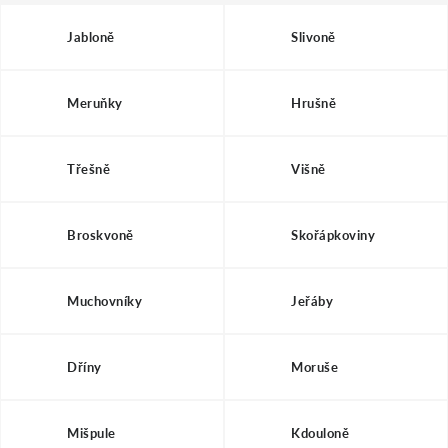
Moje objednávka
Jabloně
Slivoně
Meruňky
Hrušně
Třešně
Višně
Broskvoně
Skořápkoviny
Muchovníky
Jeřáby
Dříny
Moruše
Mišpule
Kdouloně