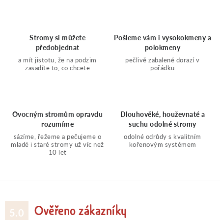
d
n
a
k
Stromy si můžete
Pošleme vám i vysokokmeny a
c
o
předobjednat
polokmeny
a mít jistotu, že na podzim
pečlivě zabalené dorazí v
í
v
zasadíte to, co chcete
pořádku
á
p
n
r
Ovocným stromům opravdu
Dlouhověké, houževnaté a
í
rozumíme
suchu odolné stromy
v
sázíme, řežeme a pečujeme o
odolné odrůdy s kvalitním
mladé i staré stromy už víc než
kořenovým systémem
10 let
k
y
v
Ověřeno zákazníky
5.0