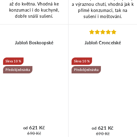
až do května. Vhodná ke
a výraznou chutí, vhodná jak k
konzumaci i do kuchyně,
přímé konzumaci, tak na
dobře snáší sušení.
sušení i moštování.
Jabloň Boskoopské
Jabloň Croncelské
10 %
10 %
Předobjednávka
Předobjednávka
621 Kč
621 Kč
od
od
690 Kč
690 Kč