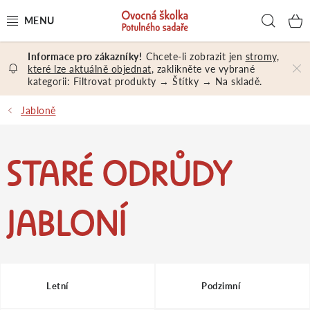
Přejít
Hled
na
obsah
Chcete-li zobrazit jen
stromy,
OVOCNÉ STROMY A KEŘE
které lze aktuálně objednat
, zaklikněte ve vybrané
kategorii: Filtrovat produkty → Štítky → Na skladě.
NÁŘADÍ A MATERIÁL
Jabloně
DÁRKY A DÁRKOVÉ POUKAZY
STARÉ ODRŮDY
PORADENSTVÍ
EXKURZE
JABLONÍ
PRODEJNA
Jak nakupovat
Prodejna
Hodnocení obchodu
Letní
Podzimní
Kontakt
Obchodní podmínky
Osobní údaje