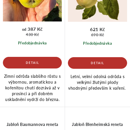
d
o
u
d
387 Kč
621 Kč
od
430 Kč
690 Kč
Předobjednávka
Předobjednávka
k
u
t
k
Zimní odrůda slabšího růstu s
Letní, velmi odolná odrůda s
ů
t
výbornou, aromatickou a
velkými žlutými plody
kořenitou chutí dozrává až v
vhodnými především k vaření.
prosinci a při dobrém
ů
uskladnění vydrží do března.
Jabloň Baumannova reneta
Jabloň Blenheimská reneta