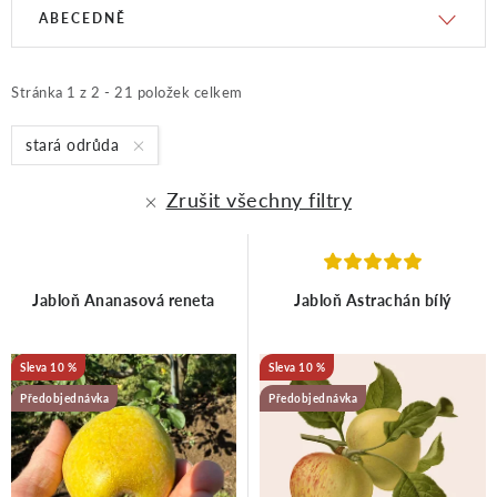
V
Ř
ABECEDNĚ
ý
a
Stránka
1
z
2
-
21
položek celkem
p
z
stará odrůda
Zrušit všechny filtry
i
e
s
n
Jabloň Ananasová reneta
Jabloň Astrachán bílý
p
í
10 %
10 %
r
p
Předobjednávka
Předobjednávka
o
r