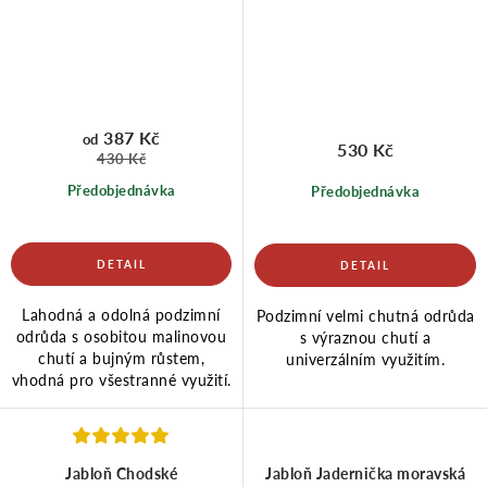
387 Kč
od
530 Kč
430 Kč
Předobjednávka
Předobjednávka
Lahodná a odolná podzimní
Podzimní velmi chutná odrůda
odrůda s osobitou malinovou
s výraznou chutí a
chutí a bujným růstem,
univerzálním využitím.
vhodná pro všestranné využití.
Jabloň Chodské
Jabloň Jadernička moravská