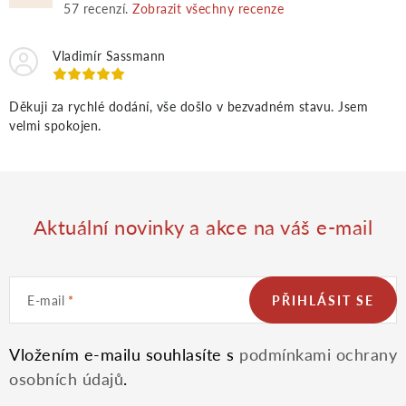
57
recenzí.
Zobrazit všechny recenze
ý
Vladimír Sassmann
p
i
Děkuji za rychlé dodání, vše došlo v bezvadném stavu. Jsem
velmi spokojen.
s
u
Aktuální novinky a akce na váš e-mail
E-mail
PŘIHLÁSIT SE
Vložením e-mailu souhlasíte s
podmínkami ochrany
osobních údajů
.