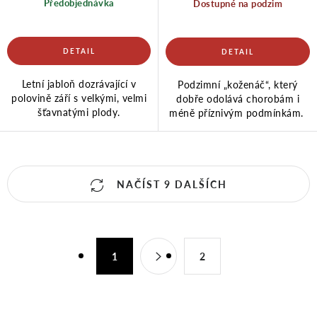
Předobjednávka
Dostupné na podzim
Letní jabloň dozrávající v
Podzimní „koženáč“, který
polovině září s velkými, velmi
dobře odolává chorobám i
šťavnatými plody.
méně příznivým podmínkám.
O
NAČÍST 9 DALŠÍCH
v
S
l
1
2
t
á
r
á