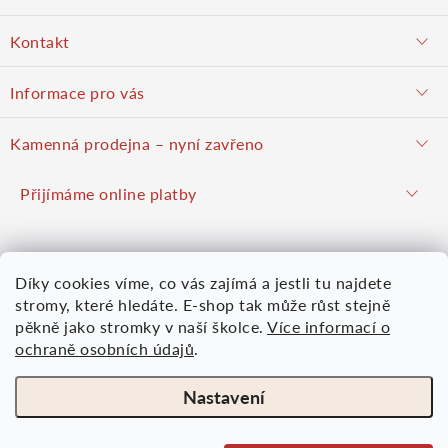
Z
Kontakt
á
objednavky@potulnysadar.cz
Informace pro vás
p
potulnysadar.cz
Jak nakupovat
Kamenná prodejna – nyní zavřeno
Prodejna
a
Podzimní prodej pravděpodobně zahájíme 23. října 2026
Přijímáme online platby
Hodnocení obchodu
Hrušky u Brna (okres Vyškov)
t
Kontakt
Mapy.com
Google mapy
Díky cookies víme, co vás zajímá a jestli tu najdete
Obchodní podmínky
í
Více informací
Nákupní košík
stromy, které hledáte. E-shop tak může růst stejně
Osobní údaje
pěkně jako stromky v naší školce.
Více informací o
ochraně osobních údajů
.
0
KS /
0 KČ
Moje objednávka
Nastavení