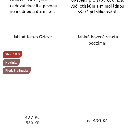
oblíbená pro svou odolnost
skladovatelností a pevnou
vůči otlakům a mimořádnou
nehnědnoucí dužninou.
výdrž při skladování.
Jabloň James Grieve
Jabloň Kožená reneta
podzimní
10 %
Novinka
Předobjednávka
477 Kč
430 Kč
od
530 Kč