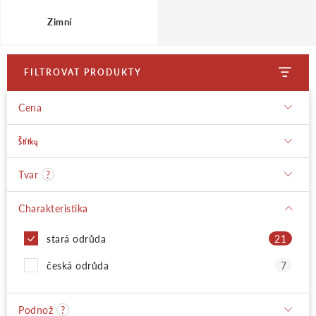
Zimní
Moje objednávka
FILTROVAT PRODUKTY
Cena
Štítky
Tvar
?
Charakteristika
stará odrůda
21
česká odrůda
7
Podnož
?