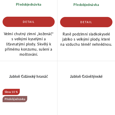
Předobjednávka
Předobjednávka
Velmi chutný zimní „koženáč“
Raně podzimní sladkokyselé
s velkými kyselými a
jablko s velkými plody, které
šťavnatými plody. Skvělý k
na vzduchu téměř nehnědnou.
přímému konzumu, sušení a
moštování.
Jabloň Gdánský hranáč
Jabloň Grávštýnské
10 %
Předobjednávka