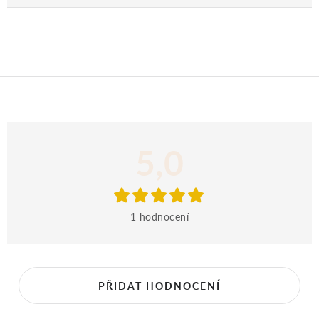
V
5,0
ý
p
1 hodnocení
i
s
PŘIDAT HODNOCENÍ
h