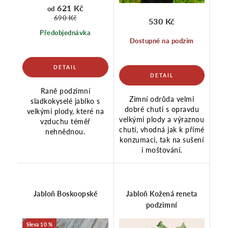
621 Kč
od
690 Kč
530 Kč
Předobjednávka
Dostupné na podzim
Raně podzimní
Zimní odrůda velmi
sladkokyselé jablko s
dobré chuti s opravdu
velkými plody, které na
velkými plody a výraznou
vzduchu téměř
chutí, vhodná jak k přímé
nehnědnou.
konzumaci, tak na sušení
i moštování.
Jabloň Boskoopské
Jabloň Kožená reneta
podzimní
10 %