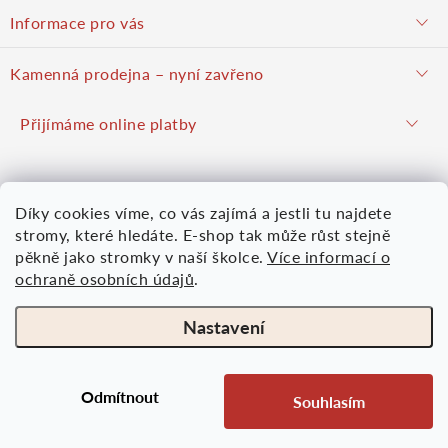
á
objednavky@potulnysadar.cz
Informace pro vás
p
potulnysadar.cz
Jak nakupovat
Kamenná prodejna – nyní zavřeno
Prodejna
a
Podzimní prodej pravděpodobně zahájíme 23. října 2026
Přijímáme online platby
Hodnocení obchodu
Hrušky u Brna (okres Vyškov)
t
Kontakt
Mapy.com
Google mapy
Díky cookies víme, co vás zajímá a jestli tu najdete
Obchodní podmínky
í
Více informací
Nákupní košík
stromy, které hledáte. E-shop tak může růst stejně
Osobní údaje
pěkně jako stromky v naší školce.
Více informací o
ochraně osobních údajů
.
0
KS /
0 KČ
Moje objednávka
Nastavení
Odmítnout
Souhlasím
Copyright 2026
Ovocná školka Potulného sadaře
. Všechna práva vyhrazena.
Vytvořil Shoptet