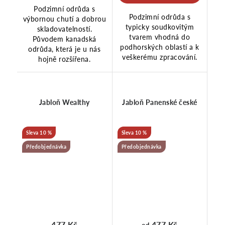
Podzimní odrůda s
Podzimní odrůda s
výbornou chutí a dobrou
typicky soudkovitým
skladovatelností.
tvarem vhodná do
Původem kanadská
podhorských oblastí a k
odrůda, která je u nás
veškerému zpracování.
hojně rozšířena.
Jabloň Wealthy
Jabloň Panenské české
10 %
10 %
Předobjednávka
Předobjednávka
477 Kč
477 Kč
od