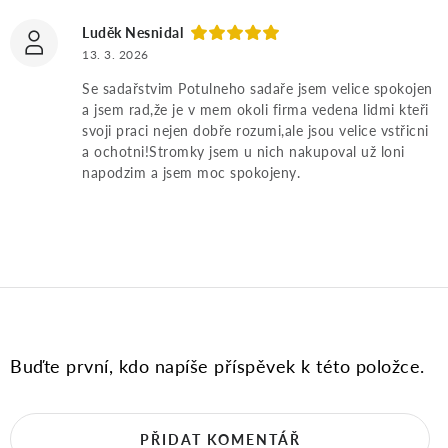
o
Luděk Nesnidal
13. 3. 2026
d
Se sadařstvim Potulneho sadaře jsem velice spokojen
a jsem rad,že je v mem okoli firma vedena lidmi kteři
n
svoji praci nejen dobře rozumi,ale jsou velice vstřicni
a ochotni!Stromky jsem u nich nakupoval už loni
o
napodzim a jsem moc spokojeny.
c
e
n
í
Buďte první, kdo napíše příspěvek k této položce.
PŘIDAT KOMENTÁŘ