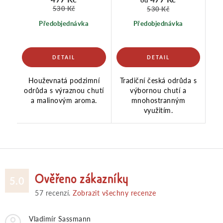
530 Kč
530 Kč
Předobjednávka
Předobjednávka
Houževnatá podzimní
Tradiční česká odrůda s
odrůda s výraznou chutí
výbornou chutí a
a malinovým aroma.
mnohostranným
využitím.
Ověřeno zákazníky
5.0
57
recenzí.
Zobrazit všechny recenze
Vladimír Sassmann