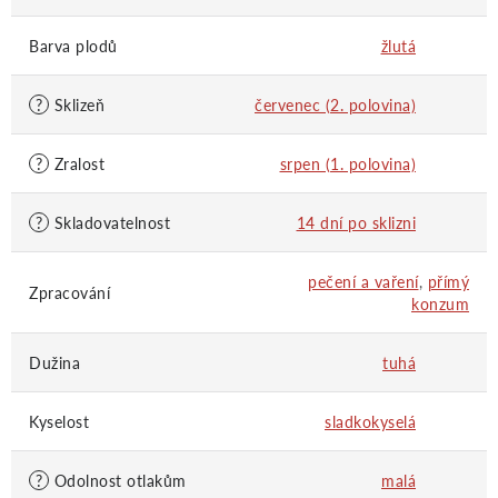
Barva plodů
žlutá
?
Sklizeň
červenec (2. polovina)
?
Zralost
srpen (1. polovina)
?
Skladovatelnost
14 dní po sklizni
pečení a vaření
,
přímý
Zpracování
konzum
Dužina
tuhá
Kyselost
sladkokyselá
?
Odolnost otlakům
malá