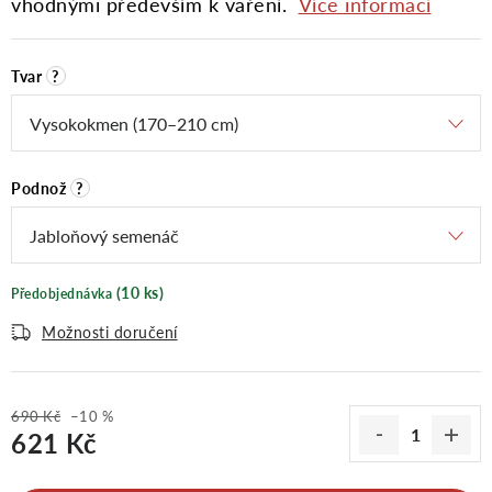
vhodnými především k vaření.
Více informací
Tvar
?
Podnož
?
(10 ks)
Předobjednávka
Možnosti doručení
690 Kč
–10 %
621 Kč
Měrná cena: