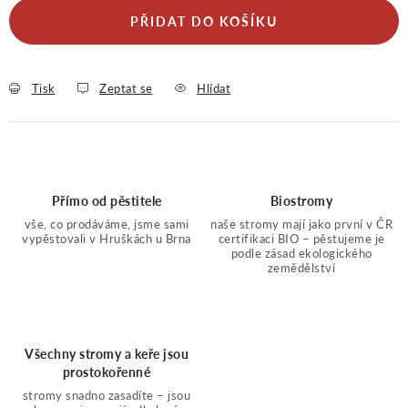
PŘIDAT DO KOŠÍKU
Tisk
Zeptat se
Hlídat
Přímo od pěstitele
Biostromy
vše, co prodáváme, jsme sami
naše stromy mají jako první v ČR
vypěstovali v Hruškách u Brna
certifikaci BIO – pěstujeme je
podle zásad ekologického
zemědělství
Všechny stromy a keře jsou
prostokořenné
stromy snadno zasadíte – jsou