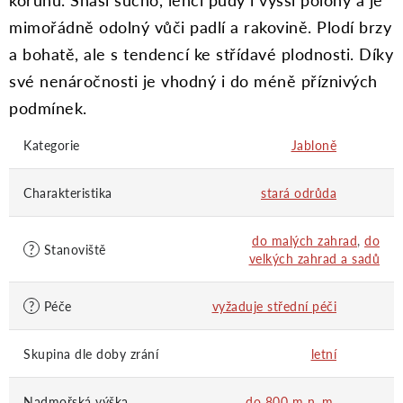
mimořádně odolný vůči padlí a rakovině. Plodí brzy
a bohatě, ale s tendencí ke střídavé plodnosti. Díky
své nenáročnosti je vhodný i do méně příznivých
podmínek.
Kategorie
Jabloně
Charakteristika
stará odrůda
do malých zahrad
,
do
?
Stanoviště
velkých zahrad a sadů
?
Péče
vyžaduje střední péči
Skupina dle doby zrání
letní
Nadmořská výška
do 800 m n. m.