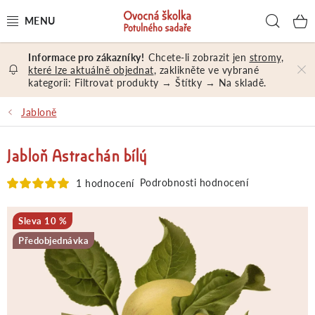
Přejít
Hled
na
obsah
Chcete-li zobrazit jen
stromy,
OVOCNÉ STROMY A KEŘE
které lze aktuálně objednat
, zaklikněte ve vybrané
kategorii: Filtrovat produkty → Štítky → Na skladě.
NÁŘADÍ A MATERIÁL
Jabloně
DÁRKY A DÁRKOVÉ POUKAZY
Jabloň Astrachán bílý
PORADENSTVÍ
Podrobnosti hodnocení
1 hodnocení
EXKURZE
10 %
Předobjednávka
PRODEJNA
Jak nakupovat
Prodejna
Hodnocení obchodu
Kontakt
Obchodní podmínky
Osobní údaje