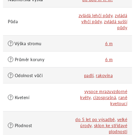
zvládá lehčí půdy
,
zvládá
Půda
vlhčí půdy
,
zvládá sušší
půdy
?
Výška stromu
6 m
?
Průměr koruny
6 m
?
Odolnost vůči
padlí
,
rakovina
vysoce mrazuvzdorné
?
Kvetení
květy
,
cizosprašná
,
raně
kvetoucí
do 5 let po výsadbě
,
velké
?
Plodnost
úrody
,
sklon ke střídavé
plodnosti