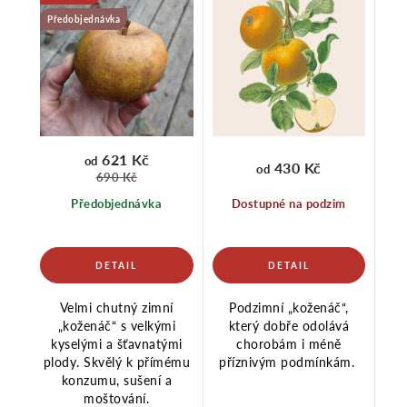
Předobjednávka
621 Kč
od
430 Kč
od
690 Kč
Předobjednávka
Dostupné na podzim
Velmi chutný zimní
Podzimní „koženáč“,
„koženáč“ s velkými
který dobře odolává
kyselými a šťavnatými
chorobám i méně
plody. Skvělý k přímému
příznivým podmínkám.
konzumu, sušení a
moštování.