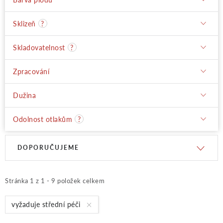
Sklizeň
?
Skladovatelnost
?
Zpracování
Dužina
Odolnost otlakům
?
V
Ř
DOPORUČUJEME
ý
a
Stránka
1
z
1
-
9
položek celkem
p
z
vyžaduje střední péči