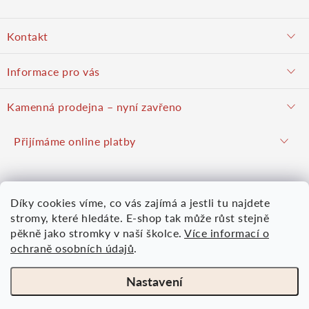
Z
Kontakt
á
objednavky@potulnysadar.cz
Informace pro vás
p
potulnysadar.cz
Jak nakupovat
Kamenná prodejna – nyní zavřeno
Prodejna
a
Podzimní prodej pravděpodobně zahájíme 23. října 2026
Přijímáme online platby
Hodnocení obchodu
Hrušky u Brna (okres Vyškov)
t
Kontakt
Mapy.com
Google mapy
Díky cookies víme, co vás zajímá a jestli tu najdete
Obchodní podmínky
í
Více informací
Nákupní košík
stromy, které hledáte. E-shop tak může růst stejně
Osobní údaje
pěkně jako stromky v naší školce.
Více informací o
ochraně osobních údajů
.
0
KS /
0 KČ
Moje objednávka
Nastavení