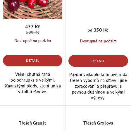
477 Kč
350 Kč
od
530 Kč
Dostupné na podzim
Dostupné na podzim
Velmi chutná raná
Pozdní velkoplodá tmavě rudá
polochrupka s velkými,
třešeň výborná na šťávy i jiné
šťavnatými plody, která uniká
zpracování a přepravu, s
vrtuli třešňové.
pevnou dužninou a velkými
výnosy.
Třešeň Granát
Třešeň Grollova