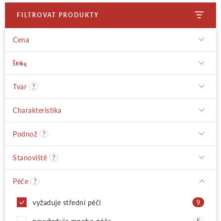
FILTROVAT PRODUKTY
Moje objednávka
Cena
Štítky
Tvar
?
Charakteristika
Podnož
?
Stanoviště
?
Péče
?
vyžaduje střední péči
9