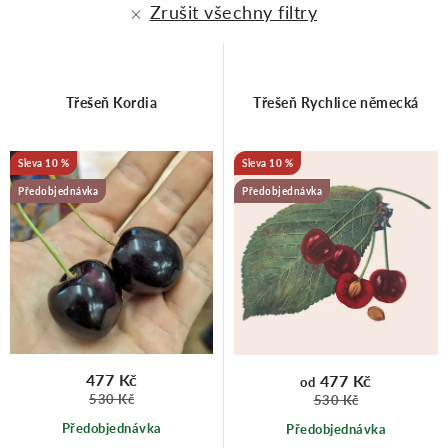
Zrušit všechny filtry
i
e
s
n
Třešeň Kordia
Třešeň Rychlice německá
p
í
10 %
10 %
r
p
Předobjednávka
Předobjednávka
o
r
d
o
u
d
477 Kč
477 Kč
od
530 Kč
530 Kč
Předobjednávka
Předobjednávka