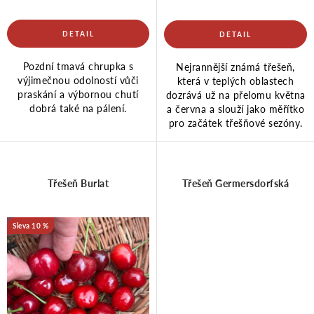
k
u
t
k
Pozdní tmavá chrupka s
Nejrannější známá třešeň,
ů
t
výjimečnou odolností vůči
která v teplých oblastech
praskání a výbornou chutí
dozrává už na přelomu května
dobrá také na pálení.
a června a slouží jako měřítko
ů
pro začátek třešňové sezóny.
Třešeň Burlat
Třešeň Germersdorfská
10 %