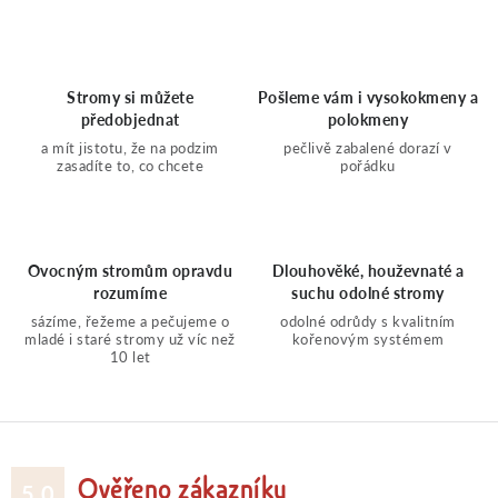
v
l
Stromy si můžete
Pošleme vám i vysokokmeny a
předobjednat
polokmeny
á
a mít jistotu, že na podzim
pečlivě zabalené dorazí v
zasadíte to, co chcete
pořádku
d
a
Ovocným stromům opravdu
Dlouhověké, houževnaté a
rozumíme
suchu odolné stromy
c
sázíme, řežeme a pečujeme o
odolné odrůdy s kvalitním
mladé i staré stromy už víc než
kořenovým systémem
í
10 let
p
r
Ověřeno zákazníky
5.0