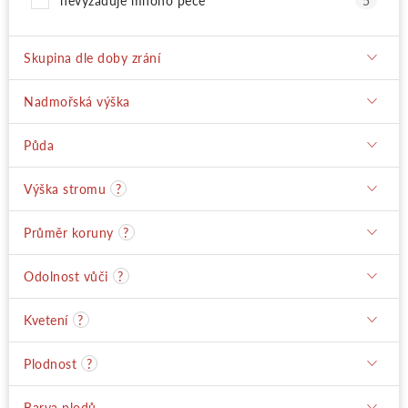
nevyžaduje mnoho péče
5
Skupina dle doby zrání
Nadmořská výška
Půda
Výška stromu
?
Průměr koruny
?
Odolnost vůči
?
Kvetení
?
Plodnost
?
Barva plodů