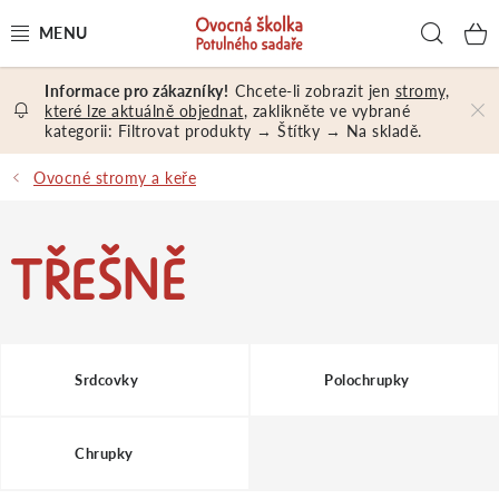
Přejít
Hled
na
obsah
Chcete-li zobrazit jen
stromy,
OVOCNÉ STROMY A KEŘE
které lze aktuálně objednat
, zaklikněte ve vybrané
kategorii: Filtrovat produkty → Štítky → Na skladě.
NÁŘADÍ A MATERIÁL
Ovocné stromy a keře
DÁRKY A DÁRKOVÉ POUKAZY
TŘEŠNĚ
PORADENSTVÍ
EXKURZE
Srdcovky
Polochrupky
PRODEJNA
Chrupky
Jak nakupovat
Prodejna
Hodnocení obchodu
Kontakt
Obchodní podmínky
Osobní údaje