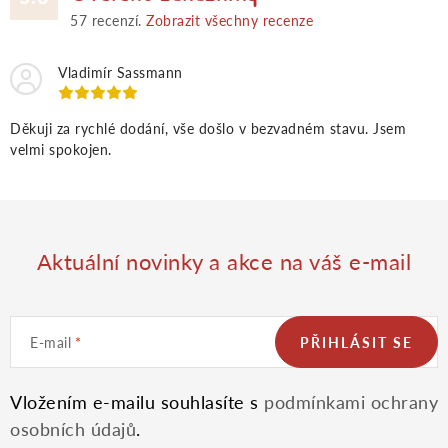
v
57
recenzí.
Zobrazit všechny recenze
k
Vladimír Sassmann
y
Děkuji za rychlé dodání, vše došlo v bezvadném stavu. Jsem
velmi spokojen.
v
ý
p
Aktuální novinky a akce na váš e-mail
i
E-mail
PŘIHLÁSIT SE
s
u
Vložením e-mailu souhlasíte s
podmínkami ochrany
osobních údajů
.