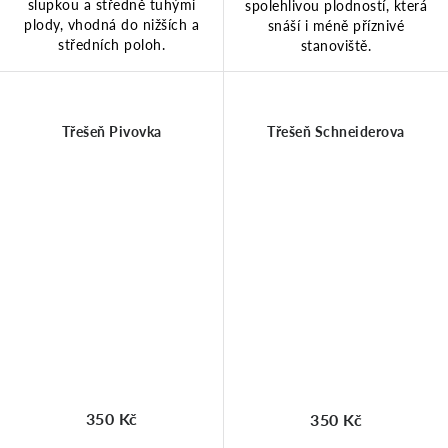
slupkou a středně tuhými
spolehlivou plodností, která
plody, vhodná do nižších a
snáší i méně příznivé
středních poloh.
stanoviště.
Třešeň Pivovka
Třešeň Schneiderova
350 Kč
350 Kč