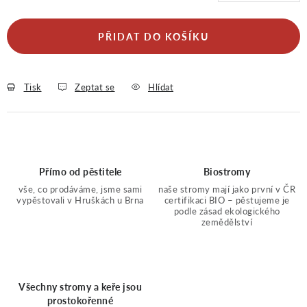
PŘIDAT DO KOŠÍKU
Tisk
Zeptat se
Hlídat
Přímo od pěstitele
Biostromy
vše, co prodáváme, jsme sami
naše stromy mají jako první v ČR
vypěstovali v Hruškách u Brna
certifikaci BIO – pěstujeme je
podle zásad ekologického
zemědělství
Všechny stromy a keře jsou
prostokořenné