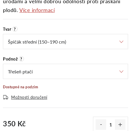
úrodami a velmi dobrou odolností proti praskání
plodů.
Více informací
Tvar
?
Podnož
?
Dostupné na podzim
Možnosti doručení
350 Kč
Měrná cena: