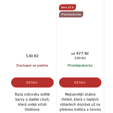
10 %
Předobjednávka
477 Kč
od
530 Kč
530 Kč
Dostupné na podzim
Předobjednávka
Raná srdcovka světlé
Nejrannější známá
barvy a sladké chuti,
třešeň, která v teplých
která uniká vrtuli
oblastech dozrává už na
třešňové.
přelomu května a června