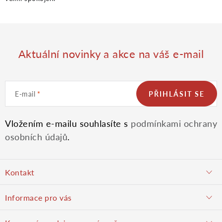
Aktuální novinky a akce na váš e-mail
E-mail
PŘIHLÁSIT SE
Vložením e-mailu souhlasíte s
podmínkami ochrany
osobních údajů
.
Z
Kontakt
á
objednavky@potulnysadar.cz
Informace pro vás
p
potulnysadar.cz
Jak nakupovat