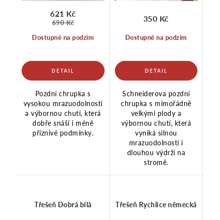
621 Kč
350 Kč
690 Kč
Dostupné na podzim
Dostupné na podzim
Pozdní chrupka s
Schneiderova pozdní
vysokou mrazuodolností
chrupka s mimořádně
a výbornou chutí, která
velkými plody a
dobře snáší i méně
výbornou chutí, která
příznivé podmínky.
vyniká silnou
mrazuodolností i
dlouhou výdrží na
stromě.
Třešeň Dobrá bílá
Třešeň Rychlice německá