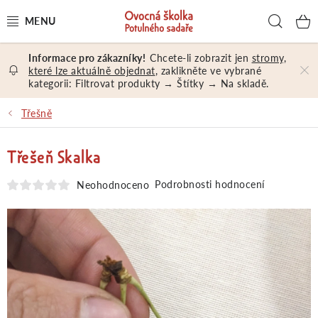
Přejít
Hled
na
obsah
Chcete-li zobrazit jen
stromy,
OVOCNÉ STROMY A KEŘE
které lze aktuálně objednat
, zaklikněte ve vybrané
kategorii: Filtrovat produkty → Štítky → Na skladě.
NÁŘADÍ A MATERIÁL
Třešně
DÁRKY A DÁRKOVÉ POUKAZY
Třešeň Skalka
PORADENSTVÍ
Podrobnosti hodnocení
Neohodnoceno
EXKURZE
PRODEJNA
Jak nakupovat
Prodejna
Hodnocení obchodu
Kontakt
Obchodní podmínky
Osobní údaje