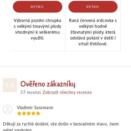
Výborná pozdní chrupka
Raná červená srdcovka s
s velkými tmavými plody
velkými hodně
vhodnými k veškerému
šťavnatými plody, která
využití.
odolává pukání v dešti i
vrtuli třešňové.
Ověřeno zákazníky
5.0
57
recenzí.
Zobrazit všechny recenze
Vladimír Sassmann
Děkuji za rychlé dodání, vše došlo v bezvadném stavu. Jsem
velmi spokojen.