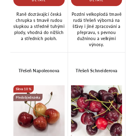
Raně dozrávající česká
Pozdní velkoplodá tmavě
chrupka s tmavě rudou
rudá třešeň výborná na
slupkou a středně tuhými
šťávy i jiné zpracování a
plody, vhodná do nižších
přepravu, s pevnou
a středních poloh.
dužninou a velkými
výnosy.
Třešeň Napoleonova
Třešeň Schneiderova
10 %
Předobjednávka