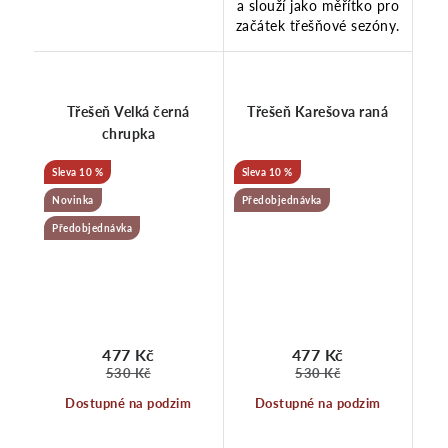
a slouží jako měřítko pro
začátek třešňové sezóny.
Třešeň Velká černá
Třešeň Karešova raná
chrupka
10 %
10 %
Novinka
Předobjednávka
Předobjednávka
477 Kč
477 Kč
530 Kč
530 Kč
Dostupné na podzim
Dostupné na podzim