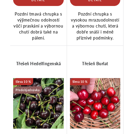
Pozdní tmavá chrupka s
Pozdní chrupka s
výjimečnou odolností
vysokou mrazuodolností
vůči praskání a výbornou
a výbornou chutí, která
chutí dobrá také na
dobře snáší i méně
pálení.
příznivé podmínky.
Třešeň Hedelfingenská
Třešeň Burlat
10 %
10 %
Předobjednávka