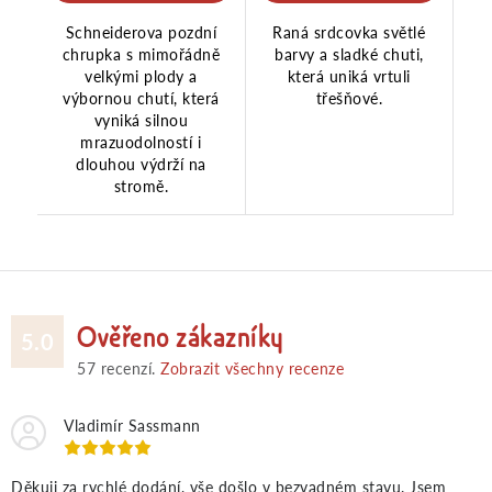
Schneiderova pozdní
Raná srdcovka světlé
chrupka s mimořádně
barvy a sladké chuti,
velkými plody a
která uniká vrtuli
výbornou chutí, která
třešňové.
vyniká silnou
mrazuodolností i
dlouhou výdrží na
stromě.
Ověřeno zákazníky
5.0
57
recenzí.
Zobrazit všechny recenze
Vladimír Sassmann
Děkuji za rychlé dodání, vše došlo v bezvadném stavu. Jsem