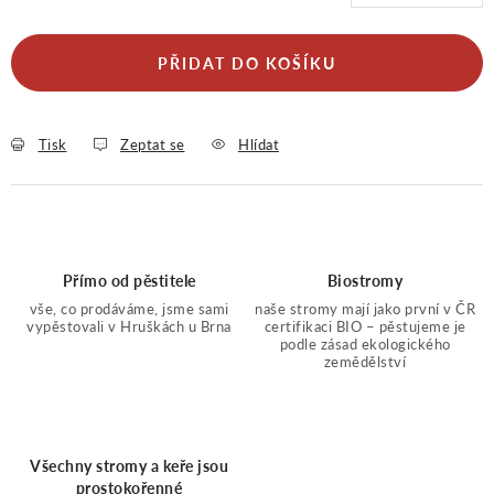
Měrná cena:
PŘIDAT DO KOŠÍKU
Tisk
Zeptat se
Hlídat
Přímo od pěstitele
Biostromy
vše, co prodáváme, jsme sami
naše stromy mají jako první v ČR
vypěstovali v Hruškách u Brna
certifikaci BIO – pěstujeme je
podle zásad ekologického
zemědělství
Všechny stromy a keře jsou
prostokořenné