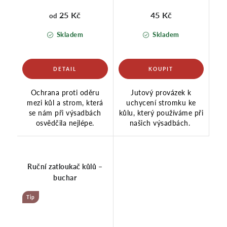
25 Kč
45 Kč
od
Skladem
Skladem
Ochrana proti oděru
Jutový provázek k
mezi kůl a strom, která
uchycení stromku ke
se nám při výsadbách
kůlu, který používáme při
osvědčila nejlépe.
našich výsadbách.
Ruční zatloukač kůlů –
buchar
Tip