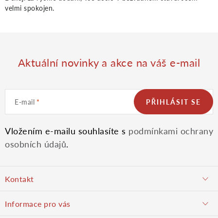
velmi spokojen.
Aktuální novinky a akce na váš e-mail
E-mail
PŘIHLÁSIT SE
Vložením e-mailu souhlasíte s
podmínkami ochrany
osobních údajů
.
Z
Kontakt
á
objednavky@potulnysadar.cz
Informace pro vás
potulnysadar.cz