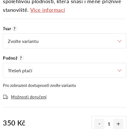
spolehlivou plodností, která snáší i méně příznivé
stanoviště.
Více informací
Tvar
?
Podnož
?
Možnosti doručení
350 Kč