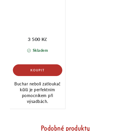
3 500 Kč
Skladem
Buchar neboli zatloukač
kůlů je perfektním
pomocníkem při
výsadbách.
Podobné produkty