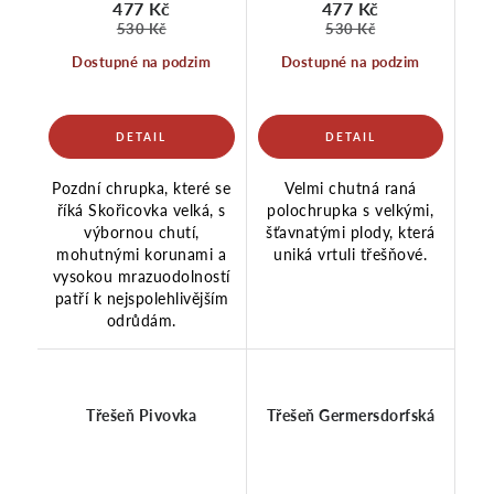
477 Kč
477 Kč
530 Kč
530 Kč
Dostupné na podzim
Dostupné na podzim
Pozdní chrupka, které se
Velmi chutná raná
říká Skořicovka velká, s
polochrupka s velkými,
výbornou chutí,
šťavnatými plody, která
mohutnými korunami a
uniká vrtuli třešňové.
vysokou mrazuodolností
patří k nejspolehlivějším
odrůdám.
Třešeň Pivovka
Třešeň Germersdorfská