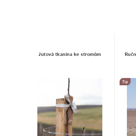
Jutová tkanina ke stromům
Ručn
Tip