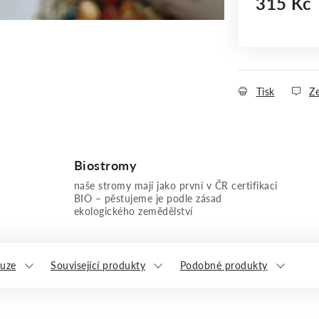
315 Kč
Měrná cena
Tisk
Ze
Biostromy
naše stromy mají jako první v ČR certifikaci
BIO – pěstujeme je podle zásad
ekologického zemědělství
kuze
Související produkty
Podobné produkty