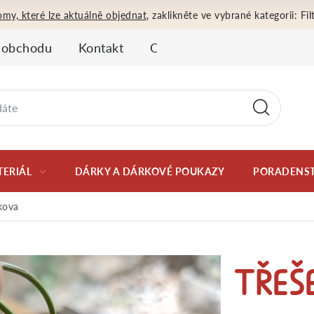
omy, které lze aktuálně objednat
, zaklikněte ve vybrané kategorii: F
 obchodu
Kontakt
Obchodní podmínky
Oso
TERIÁL
DÁRKY A DÁRKOVÉ POUKAZY
PORADENST
kova
TŘEŠ