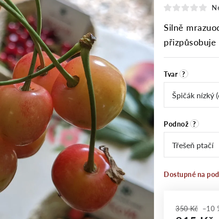
N
Silně mrazuo
přizpůsobuje 
Tvar
?
Podnož
?
Dostupné na po
350 Kč
–10 