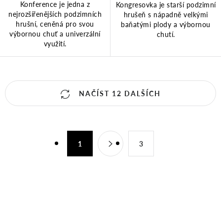
Konference je jedna z
Kongresovka je starší podzimní
nejrozšířenějších podzimních
hrušeň s nápadně velkými
hrušní, ceněná pro svou
baňatými plody a výbornou
výbornou chuť a univerzální
chutí.
využití.
O
NAČÍST 12 DALŠÍCH
v
S
l
1
3
t
á
r
d
á
n
a
k