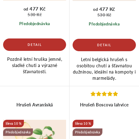
u
d
477 Kč
477 Kč
od
od
530 Kč
530 Kč
Předobjednávka
Předobjednávka
k
u
t
k
Pozdně letní hruška jemné,
Letní belgická hrušeň s
ů
t
sladké chuti a výrazné
osobitou chutí a šťavnatou
šťavnatosti.
dužninou, ideální na kompoty i
marmelády.
ů
Hrušeň Avranšská
Hrušeň Boscova lahvice
10 %
10 %
Předobjednávka
Předobjednávka