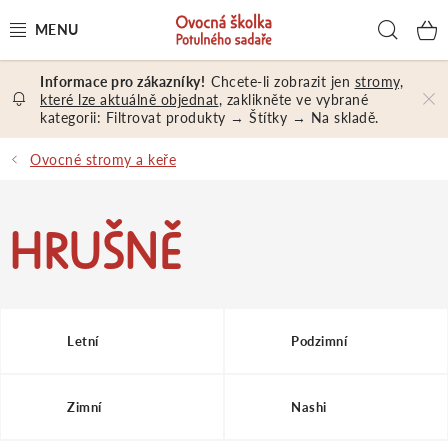
Přejít
Hled
na
obsah
Chcete-li zobrazit jen
stromy,
OVOCNÉ STROMY A KEŘE
které lze aktuálně objednat
, zaklikněte ve vybrané
kategorii: Filtrovat produkty → Štítky → Na skladě.
NÁŘADÍ A MATERIÁL
Ovocné stromy a keře
DÁRKY A DÁRKOVÉ POUKAZY
HRUŠNĚ
PORADENSTVÍ
EXKURZE
Letní
Podzimní
PRODEJNA
Zimní
Nashi
Jak nakupovat
Prodejna
Hodnocení obchodu
Kontakt
Obchodní podmínky
Osobní údaje