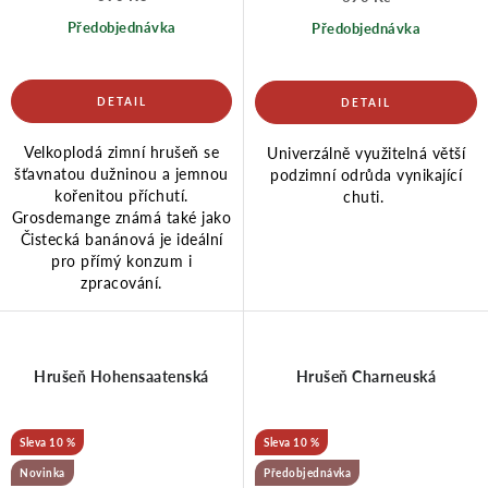
Předobjednávka
Předobjednávka
Velkoplodá zimní hrušeň se
Univerzálně využitelná větší
šťavnatou dužninou a jemnou
podzimní odrůda vynikající
kořenitou příchutí.
chuti.
Grosdemange známá také jako
Čistecká banánová je ideální
pro přímý konzum i
zpracování.
Hrušeň Hohensaatenská
Hrušeň Charneuská
10 %
10 %
Novinka
Předobjednávka