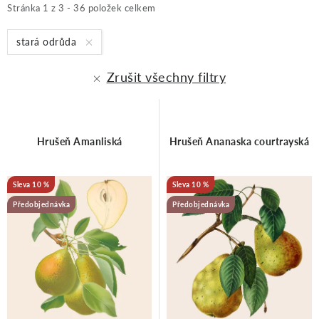
ý
a
Stránka
1
z
3
-
36
položek celkem
p
z
stará odrůda
Zrušit všechny filtry
i
e
s
n
Hrušeň Amanliská
Hrušeň Ananaska courtrayská
p
í
10 %
10 %
r
p
Předobjednávka
Předobjednávka
o
r
d
o