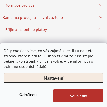
á
objednavky@potulnysadar.cz
Informace pro vás
p
potulnysadar.cz
Jak nakupovat
Kamenná prodejna – nyní zavřeno
Prodejna
a
Podzimní prodej pravděpodobně zahájíme 23. října 2026
Přijímáme online platby
Hodnocení obchodu
Hrušky u Brna (okres Vyškov)
t
Kontakt
Mapy.com
Google mapy
Díky cookies víme, co vás zajímá a jestli tu najdete
Obchodní podmínky
í
Více informací
Nákupní košík
stromy, které hledáte. E-shop tak může růst stejně
Osobní údaje
pěkně jako stromky v naší školce.
Více informací o
ochraně osobních údajů
.
0
KS /
0 KČ
Moje objednávka
Nastavení
Odmítnout
Souhlasím
Copyright 2026
Ovocná školka Potulného sadaře
. Všechna práva vyhrazena.
Vytvořil Shoptet