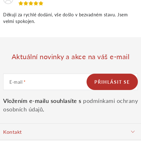
p
i
Děkuji za rychlé dodání, vše došlo v bezvadném stavu. Jsem
velmi spokojen.
s
u
Aktuální novinky a akce na váš e-mail
E-mail
PŘIHLÁSIT SE
Vložením e-mailu souhlasíte s
podmínkami ochrany
osobních údajů
.
Z
Kontakt