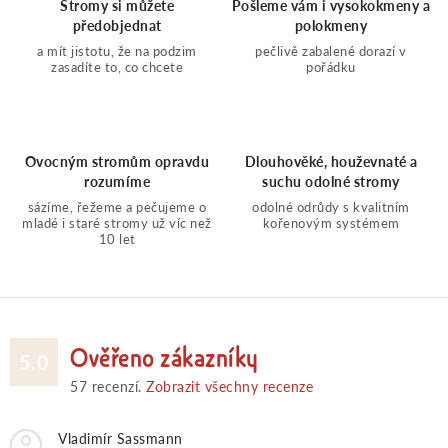
Stromy si můžete
Pošleme vám i vysokokmeny a
c
o
předobjednat
polokmeny
a mít jistotu, že na podzim
pečlivě zabalené dorazí v
í
v
zasadíte to, co chcete
pořádku
á
p
n
r
Ovocným stromům opravdu
Dlouhověké, houževnaté a
í
rozumíme
suchu odolné stromy
v
sázíme, řežeme a pečujeme o
odolné odrůdy s kvalitním
mladé i staré stromy už víc než
kořenovým systémem
10 let
k
y
v
Ověřeno zákazníky
5.0
57
recenzí.
Zobrazit všechny recenze
ý
Vladimír Sassmann