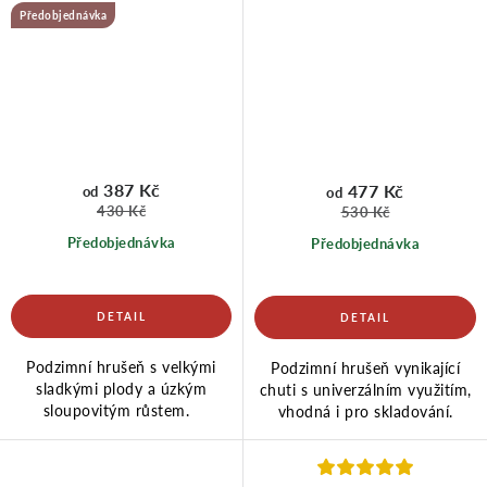
Předobjednávka
387 Kč
477 Kč
od
od
430 Kč
530 Kč
Předobjednávka
Předobjednávka
Podzimní hrušeň s velkými
Podzimní hrušeň vynikající
sladkými plody a úzkým
chuti s univerzálním využitím,
sloupovitým růstem.
vhodná i pro skladování.