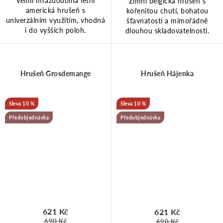
Velmi mrazuodolná letní
Zimní belgická hrušeň s
americká hrušeň s
kořenitou chutí, bohatou
univerzálním využitím, vhodná
šťavnatostí a mimořádně
i do vyšších poloh.
dlouhou skladovatelností.
Hrušeň Grosdemange
Hrušeň Hájenka
10 %
10 %
Předobjednávka
Předobjednávka
621 Kč
621 Kč
690 Kč
690 Kč