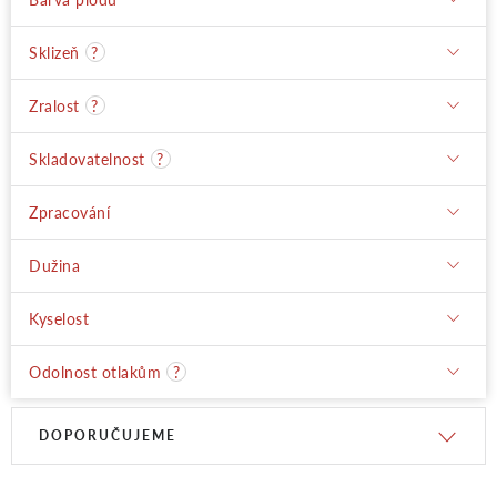
Sklizeň
?
Zralost
?
Skladovatelnost
?
Zpracování
Dužina
Kyselost
Odolnost otlakům
?
V
Ř
DOPORUČUJEME