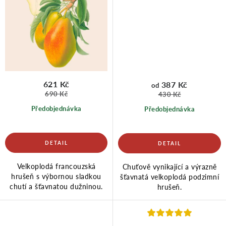
621 Kč
387 Kč
od
690 Kč
430 Kč
Předobjednávka
Předobjednávka
Velkoplodá francouzská
Chuťově vynikající a výrazně
hrušeň s výbornou sladkou
šťavnatá velkoplodá podzimní
chutí a šťavnatou dužninou.
hrušeň.