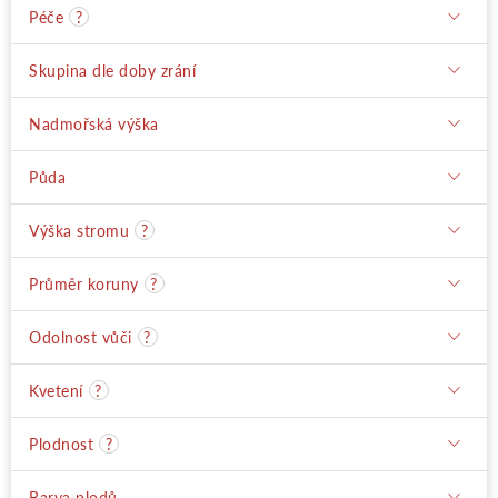
Péče
?
Skupina dle doby zrání
Nadmořská výška
Půda
Výška stromu
?
Průměr koruny
?
Odolnost vůči
?
Kvetení
?
Plodnost
?
Barva plodů