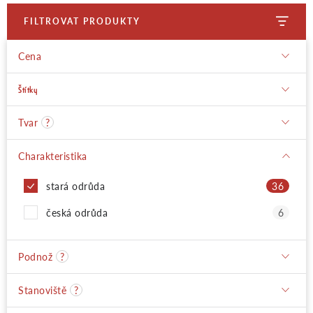
FILTROVAT PRODUKTY
Moje objednávka
Cena
Štítky
Tvar
?
Charakteristika
stará odrůda
36
česká odrůda
6
Podnož
?
Stanoviště
?