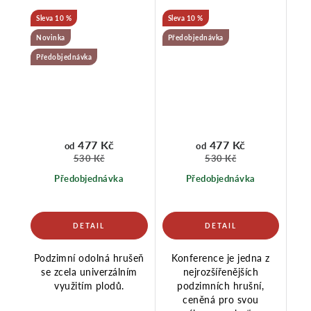
10 %
10 %
Novinka
Předobjednávka
Předobjednávka
477 Kč
477 Kč
od
od
530 Kč
530 Kč
Předobjednávka
Předobjednávka
Podzimní odolná hrušeň
Konference je jedna z
se zcela univerzálním
nejrozšířenějších
využitím plodů.
podzimních hrušní,
ceněná pro svou