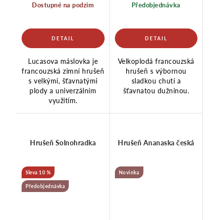
Dostupné na podzim
Předobjednávka
Lucasova máslovka je
Velkoplodá francouzská
francouzská zimní hrušeň
hrušeň s výbornou
s velkými, šťavnatými
sladkou chutí a
plody a univerzálním
šťavnatou dužninou.
využitím.
Hrušeň Solnohradka
Hrušeň Ananaska česká
10 %
Novinka
Předobjednávka