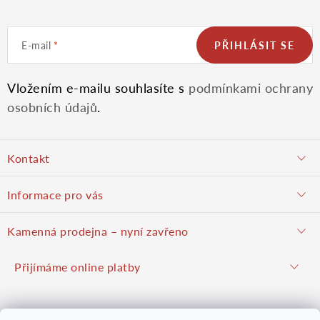
E-mail
PŘIHLÁSIT SE
Vložením e-mailu souhlasíte s
podmínkami ochrany
osobních údajů
.
Z
Kontakt
á
objednavky@potulnysadar.cz
Informace pro vás
p
potulnysadar.cz
Jak nakupovat
Kamenná prodejna – nyní zavřeno
Prodejna
a
Podzimní prodej pravděpodobně zahájíme 23. října 2026
Přijímáme online platby
Hodnocení obchodu
Hrušky u Brna (okres Vyškov)
t
Kontakt
Mapy.com
Google mapy