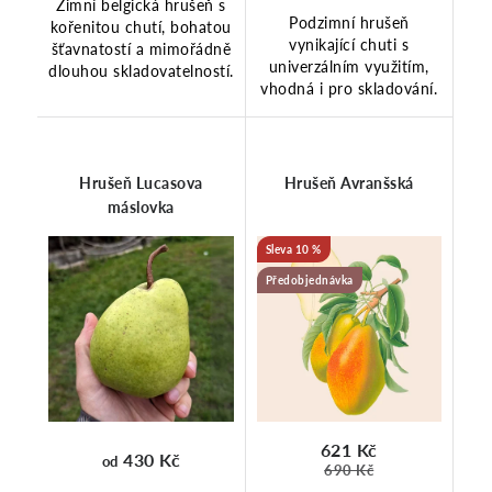
Zimní belgická hrušeň s
Podzimní hrušeň
kořenitou chutí, bohatou
vynikající chuti s
šťavnatostí a mimořádně
univerzálním využitím,
dlouhou skladovatelností.
vhodná i pro skladování.
Hrušeň Lucasova
Hrušeň Avranšská
máslovka
10 %
Předobjednávka
621 Kč
430 Kč
od
690 Kč