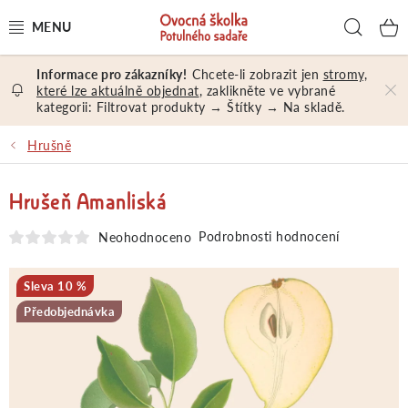
Přejít
Hled
na
obsah
Chcete-li zobrazit jen
stromy,
OVOCNÉ STROMY A KEŘE
které lze aktuálně objednat
, zaklikněte ve vybrané
kategorii: Filtrovat produkty → Štítky → Na skladě.
NÁŘADÍ A MATERIÁL
Hrušně
DÁRKY A DÁRKOVÉ POUKAZY
Hrušeň Amanliská
PORADENSTVÍ
Podrobnosti hodnocení
Neohodnoceno
EXKURZE
10 %
Předobjednávka
PRODEJNA
Jak nakupovat
Prodejna
Hodnocení obchodu
Kontakt
Obchodní podmínky
Osobní údaje