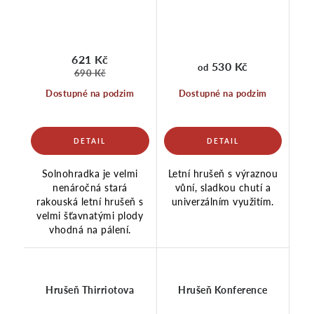
621 Kč
530 Kč
od
690 Kč
Dostupné na podzim
Dostupné na podzim
Solnohradka je velmi
Letní hrušeň s výraznou
nenáročná stará
vůní, sladkou chutí a
rakouská letní hrušeň s
univerzálním využitím.
velmi šťavnatými plody
vhodná na pálení.
Hrušeň Thirriotova
Hrušeň Konference