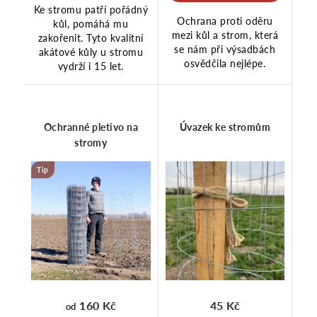
Ke stromu patří pořádný
Ochrana proti oděru
kůl, pomáhá mu
mezi kůl a strom, která
zakořenit. Tyto kvalitní
se nám při výsadbách
akátové kůly u stromu
osvědčila nejlépe.
vydrží i 15 let.
Ochranné pletivo na
Úvazek ke stromům
stromy
Tip
160 Kč
45 Kč
od