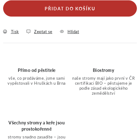
PŘIDAT DO KOŠÍKU
Tisk
Zeptat se
Hlídat
Přímo od pěstitele
Biostromy
vše, co prodáváme, jsme sami
naše stromy mají jako první v ČR
vypěstovali v Hruškách u Brna
certifikaci BIO – pěstujeme je
podle zásad ekologického
zemědělství
Všechny stromy a keře jsou
prostokořenné
stromy snadno zasadíte – jsou