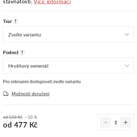
šťavnatosti.
Více informací
Tvar
?
Podnož
?
Možnosti doručení
od 530 Kč
–10 %
od
477 Kč
Měrná cena: