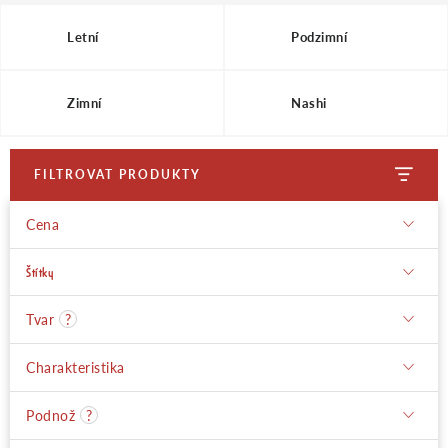
Moje objednávka
Letní
Podzimní
Zimní
Nashi
FILTROVAT PRODUKTY
Cena
Štítky
Tvar
?
Charakteristika
Podnož
?