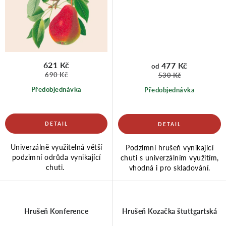
621 Kč
477 Kč
od
690 Kč
530 Kč
Předobjednávka
Předobjednávka
Univerzálně využitelná větší
Podzimní hrušeň vynikající
podzimní odrůda vynikající
chuti s univerzálním využitím,
chuti.
vhodná i pro skladování.
Hrušeň Konference
Hrušeň Kozačka štuttgartská