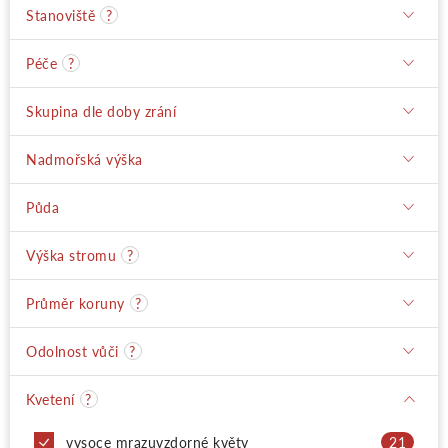
Stanoviště
?
Péče
?
Skupina dle doby zrání
Nadmořská výška
Půda
Výška stromu
?
Průměr koruny
?
Odolnost vůči
?
Kvetení
?
vysoce mrazuvzdorné květy
21