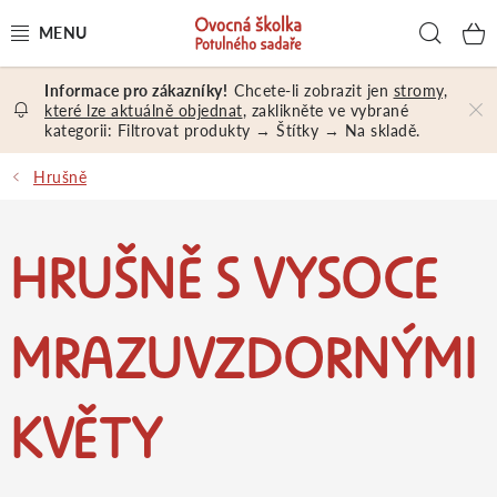
Přejít
Hled
na
obsah
Chcete-li zobrazit jen
stromy,
OVOCNÉ STROMY A KEŘE
které lze aktuálně objednat
, zaklikněte ve vybrané
kategorii: Filtrovat produkty → Štítky → Na skladě.
NÁŘADÍ A MATERIÁL
Hrušně
DÁRKY A DÁRKOVÉ POUKAZY
HRUŠNĚ S VYSOCE
PORADENSTVÍ
EXKURZE
MRAZUVZDORNÝMI
PRODEJNA
KVĚTY
Jak nakupovat
Prodejna
Hodnocení obchodu
Kontakt
Obchodní podmínky
Osobní údaje