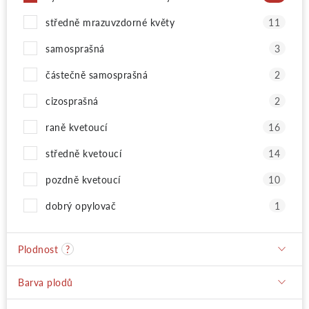
středně mrazuvzdorné květy
11
samosprašná
3
částečně samosprašná
2
cizosprašná
2
raně kvetoucí
16
středně kvetoucí
14
pozdně kvetoucí
10
dobrý opylovač
1
Plodnost
?
Barva plodů