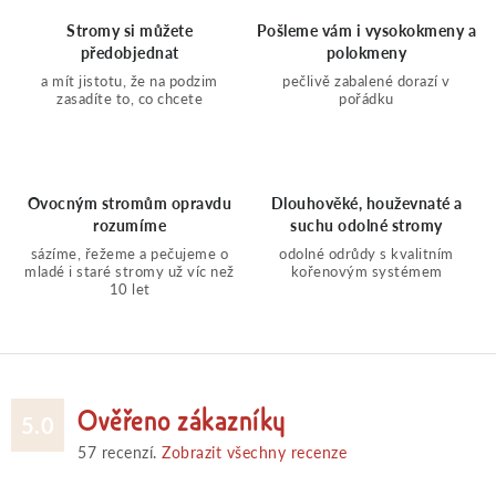
k
Stromy si můžete
Pošleme vám i vysokokmeny a
c
o
předobjednat
polokmeny
a mít jistotu, že na podzim
pečlivě zabalené dorazí v
í
v
zasadíte to, co chcete
pořádku
á
p
n
r
Ovocným stromům opravdu
Dlouhověké, houževnaté a
í
rozumíme
suchu odolné stromy
v
sázíme, řežeme a pečujeme o
odolné odrůdy s kvalitním
mladé i staré stromy už víc než
kořenovým systémem
10 let
k
y
v
Ověřeno zákazníky
5.0
57
recenzí.
Zobrazit všechny recenze
ý