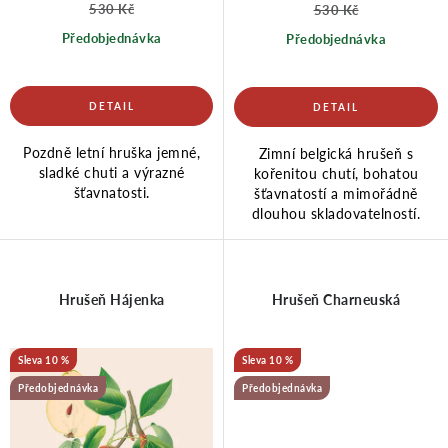
u
d
530 Kč
530 Kč
Předobjednávka
Předobjednávka
k
u
t
k
Pozdně letní hruška jemné,
Zimní belgická hrušeň s
ů
t
sladké chuti a výrazné
kořenitou chutí, bohatou
šťavnatosti.
šťavnatostí a mimořádně
dlouhou skladovatelností.
ů
Hrušeň Hájenka
Hrušeň Charneuská
10 %
10 %
Předobjednávka
Předobjednávka