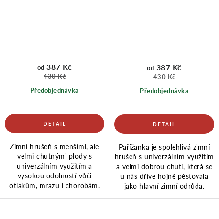
387 Kč
387 Kč
od
od
430 Kč
430 Kč
Předobjednávka
Předobjednávka
Zimní hrušeň s menšími, ale
Pařížanka je spolehlivá zimní
velmi chutnými plody s
hrušeň s univerzálním využitím
univerzálním využitím a
a velmi dobrou chutí, která se
vysokou odolností vůči
u nás dříve hojně pěstovala
otlakům, mrazu i chorobám.
jako hlavní zimní odrůda.