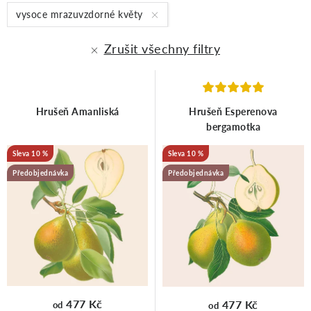
p
z
vysoce mrazuvzdorné květy
Zrušit všechny filtry
i
e
s
n
Hrušeň Amanliská
Hrušeň Esperenova
bergamotka
p
í
10 %
10 %
r
p
Předobjednávka
Předobjednávka
o
r
d
o
477 Kč
477 Kč
od
od