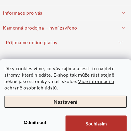
á
objednavky@potulnysadar.cz
Informace pro vás
p
potulnysadar.cz
Jak nakupovat
Kamenná prodejna – nyní zavřeno
Prodejna
a
Podzimní prodej pravděpodobně zahájíme 23. října 2026
Přijímáme online platby
Hodnocení obchodu
Hrušky u Brna (okres Vyškov)
t
Kontakt
Mapy.com
Google mapy
Díky cookies víme, co vás zajímá a jestli tu najdete
Obchodní podmínky
í
Více informací
Nákupní košík
stromy, které hledáte. E-shop tak může růst stejně
Osobní údaje
pěkně jako stromky v naší školce.
Více informací o
ochraně osobních údajů
.
0
KS /
0 KČ
Moje objednávka
Nastavení
Odmítnout
Souhlasím
Copyright 2026
Ovocná školka Potulného sadaře
. Všechna práva vyhrazena.
Vytvořil Shoptet