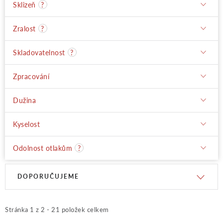
Sklizeň
?
Zralost
?
Skladovatelnost
?
Zpracování
Dužina
Kyselost
Odolnost otlakům
?
V
Ř
DOPORUČUJEME
ý
a
Stránka
1
z
2
-
21
položek celkem