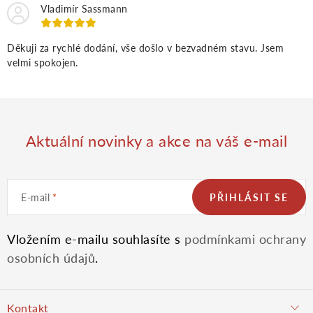
Vladimír Sassmann
p
i
Děkuji za rychlé dodání, vše došlo v bezvadném stavu. Jsem
velmi spokojen.
s
u
Aktuální novinky a akce na váš e-mail
E-mail
PŘIHLÁSIT SE
Vložením e-mailu souhlasíte s
podmínkami ochrany
osobních údajů
.
Z
Kontakt