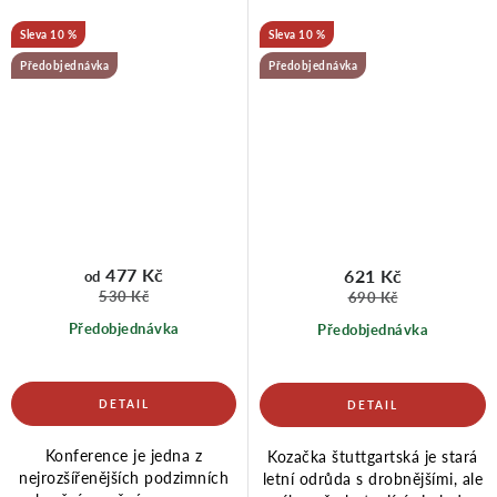
10 %
10 %
Předobjednávka
Předobjednávka
477 Kč
621 Kč
od
530 Kč
690 Kč
Předobjednávka
Předobjednávka
Konference je jedna z
Kozačka štuttgartská je stará
nejrozšířenějších podzimních
letní odrůda s drobnějšími, ale