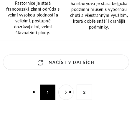
Pastornice je stará
Salisburyova je stará belgická
francouzská zimní odrůda s
podzimní hrušeň s výbornou
velmi vysokou plodností a
chutí a všestranným využitím,
velkými, postupně
která dobře snáší i drsnější
dozrávajícími, velmi
podmínky.
šťavnatými plody.
O
NAČÍST 9 DALŠÍCH
v
S
l
1
2
t
á
r
d
á
n
a