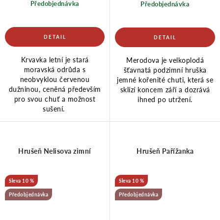
Předobjednávka
Předobjednávka
Krvavka letní je stará
Merodova je velkoplodá
moravská odrůda s
šťavnatá podzimní hruška
neobvyklou červenou
jemné kořenité chuti, která se
dužninou, ceněná především
sklízí koncem září a dozrává
pro svou chuť a možnost
ihned po utržení.
sušení.
Hrušeň Nelisova zimní
Hrušeň Pařížanka
10 %
10 %
Předobjednávka
Předobjednávka