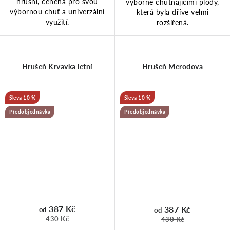
hrušní, ceněná pro svou
výborně chutnajícími plody,
výbornou chuť a univerzální
která byla dříve velmi
využití.
rozšířená.
Hrušeň Krvavka letní
Hrušeň Merodova
10 %
10 %
Předobjednávka
Předobjednávka
387 Kč
387 Kč
od
od
430 Kč
430 Kč